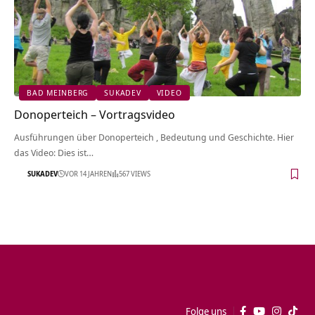
BAD MEINBERG
SUKADEV
VIDEO
Donoperteich‏‎ – Vortragsvideo
Ausführungen über Donoperteich‏‎ , Bedeutung und Geschichte. Hier
das Video: Dies ist…
SUKADEV
VOR 14 JAHREN
567 VIEWS
Folge uns