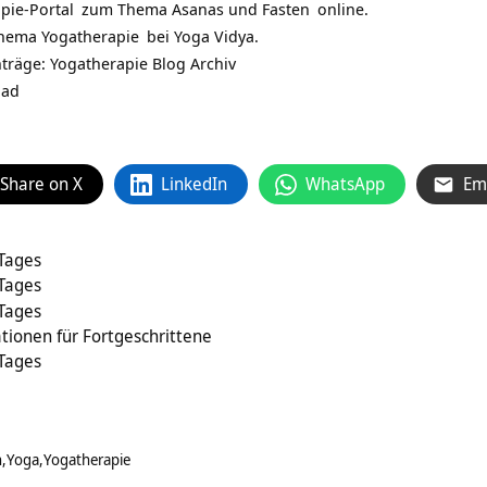
pie-Portal
zum Thema
Asanas und Fasten
online.
Thema
Yogatherapie
bei
Yoga Vidya.
nträge:
Yogatherapie Blog Archiv
oad
Share on X
LinkedIn
WhatsApp
Em
 Tages
 Tages
 Tages
tionen für Fortgeschrittene
 Tages
n
Yoga
Yogatherapie