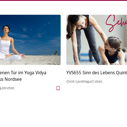
fenen Tür im Yoga Vidya
YVS655 Sinn des Lebens Quin
us Nordsee
VOR 3 JAHREN
437 VIEWS
509 VIEWS