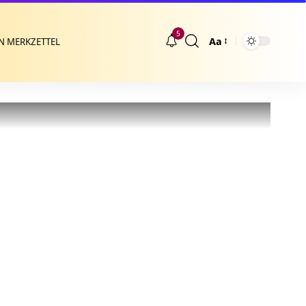
5
Aa
N MERKZETTEL
Größenänderung