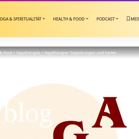
OGA & SPIRITUALITÄT
HEALTH & FOOD
PODCAST
MEI
 & Food
>
Yogatherapie
>
Yogatherapie: Yogaübungen und Fasten