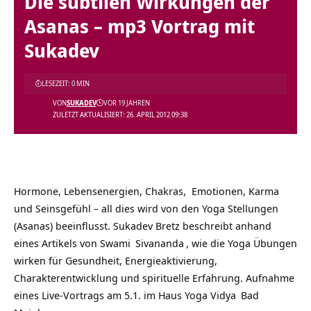
Die subtilen Wirkungen der
Asanas – mp3 Vortrag mit
Sukadev
LESEZEIT: 0 MIN
VON
SUKADEV
VOR 19 JAHREN
ZULETZT AKTUALISIERT: 26. APRIL 2012 09:38
Hormone, Lebensenergien, Chakras, Emotionen, Karma
und Seinsgefühl – all dies wird von den Yoga Stellungen
(Asanas) beeinflusst. Sukadev Bretz beschreibt anhand
eines Artikels von
Swami
Sivananda
, wie die Yoga Übungen
wirken für Gesundheit, Energieaktivierung,
Charakterentwicklung und spirituelle Erfahrung. Aufnahme
eines Live-Vortrags am 5.1. im Haus
Yoga Vidya
Bad