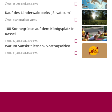
VOR 15 JAHREN
515 VIEWS
Kauf des Länderwaldparks „Silvaticum“
VOR 7 JAHREN
668 VIEWS
108 Sonnegrüsse auf dem Königsplatz in
Kassel
VOR 17 JAHREN
502 VIEWS
Warum Sanskrit lernen? Vortragsvideo
VOR 13 JAHREN
484 VIEWS