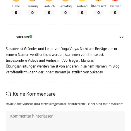
Liebe
Traurig
Fröhlich
Schläfrig
Wütend
Überrascht
Zwinker
0
0
0
0
0
0
0
SUKADEV
Sukadev ist Gründer und Leiter von Yoga Vidya. Nicht alle Beiräge, die in
seinem Namen veröffentlicht werden, stammen von ihm selbst.
Insbesondere Videos und Audios mit Vorträgen, Mantras,
Übungsanleitungen werden meist von anderen in seinem Namen im Blog
veröffentlicht - denn der Inhalt stammt ja letztlich von Sukadev
Keine Kommentare
Deine E-Mail-Adresse wird nicht veröffentlicht.
Erforderliche Felder sind mit
*
markiert.