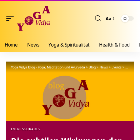
Aa
Größenänderun
Home
News
Yoga & Spiritualität
Health & Food
Yoga Vidya Blog - Yoga, Meditation und Ayurveda
>
Blog
>
News
>
Events
>
Die subti
EVENTS
SUKADEV