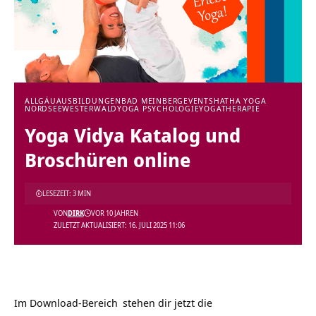
ALLGÄU
AUSBILDUNGEN
BAD MEINBERG
EVENTS
HATHA YOGA
NORDSEE
WESTERWALD
YOGA PSYCHOLOGIE
YOGATHERAPIE
Yoga Vidya Katalog und
Broschüren online
LESEZEIT: 3 MIN
VON
DIRK
VOR 10 JAHREN
ZULETZT AKTUALISIERT: 16. JULI 2025 11:06
Im
Download-Bereich
stehen dir jetzt die