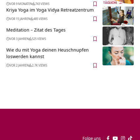
VOR 9 MONATEN
743 VIEWS
Kriya Yoga im Yoga Vidya Retreatzentrum
VOR 15 JAHREN
485 VIEWS
Meditation – Zitat des Tages
VOR 3 JAHREN
525 VIEWS
Wie du mit Yoga deinen Heuschnupfen
loswerden kannst
VOR 2 JAHREN
2.7K VIEWS
Folge uns