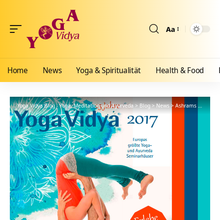
Aa
Größenänderun
Home
News
Yoga & Spiritualität
Health & Food
Yoga Vidya Blog - Yoga, Meditation und Ayurveda
>
Blog
>
News
>
Ashrams
>
Allgäu