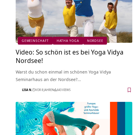
GEMEINSCHAFT
HATHA YOGA
NORDSEE
Video: So schön ist es bei Yoga Vidya
Nordsee!
Warst du schon einmal im schönen Yoga Vidya
Seminarhaus an der Nordsee?…
LISA N.
VOR 8 JAHREN
643 VIEWS