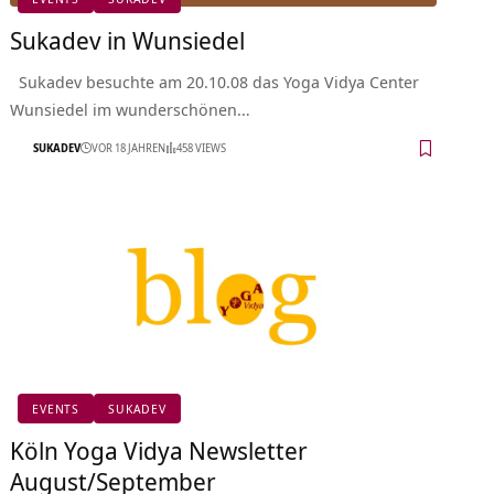
Sukadev in Wunsiedel
Sukadev besuchte am 20.10.08 das Yoga Vidya Center
Wunsiedel im wunderschönen…
SUKADEV
VOR 18 JAHREN
458 VIEWS
EVENTS
SUKADEV
Köln Yoga Vidya Newsletter
August/September