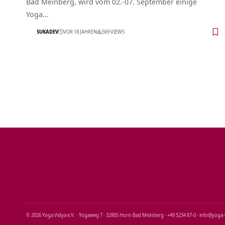
Bad Meinberg, wird vom 02.-07. September einige
Yoga…
SUKADEV
VOR 18 JAHREN
569 VIEWS
© 2026 Yoga Vidya e.V. · Yogaweg 7 · 32805 Horn‑Bad Meinberg · +49 5234 87‑0 · info@yoga