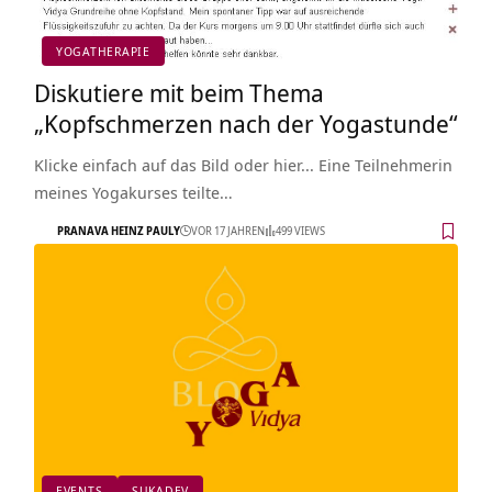
YOGATHERAPIE
Diskutiere mit beim Thema
„Kopfschmerzen nach der Yogastunde“
Klicke einfach auf das Bild oder hier... Eine Teilnehmerin
meines Yogakurses teilte…
PRANAVA HEINZ PAULY
VOR 17 JAHREN
499 VIEWS
EVENTS
SUKADEV