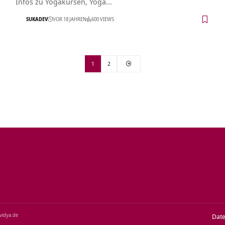
Infos zu Yogakursen, Yoga…
SUKADEV
VOR 18 JAHREN
600 VIEWS
1
2
‑vidya.de
Dat