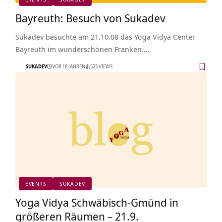
Bayreuth: Besuch von Sukadev
Sukadev besuchte am 21.10.08 das Yoga Vidya Center
Bayreuth im wunderschönen Franken.…
SUKADEV
VOR 18 JAHREN
523 VIEWS
EVENTS
SUKADEV
Yoga Vidya Schwäbisch-Gmünd in
größeren Räumen – 21.9.