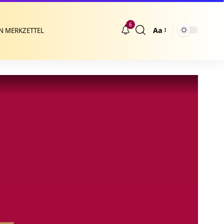
6
Aa
N MERKZETTEL
Größenänderung