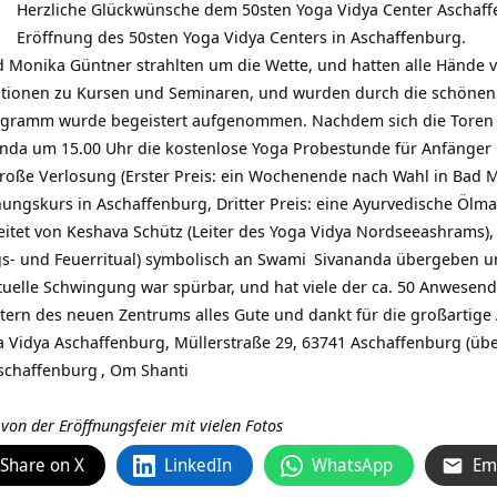
Herzliche Glückwünsche dem 50sten Yoga Vidya Center Aschaffe
Eröffnung des 50sten Yoga Vidya Centers in Aschaffenburg.
d Monika Güntner strahlten um die Wette, und hatten alle Hände vol
ionen zu Kursen und Seminaren, und wurden durch die schönen
ogramm wurde begeistert aufgenommen. Nachdem sich die Toren
enda um 15.00 Uhr die kostenlose Yoga Probestunde für Anfänger
roße Verlosung (Erster Preis: ein Wochenende nach Wahl in Bad Me
ungskurs in Aschaffenburg, Dritter Preis: eine Ayurvedische Ölma
itet von Keshava Schütz (Leiter des Yoga Vidya Nordseeashrams),
s- und Feuerritual) symbolisch an
Swami
Sivananda übergeben und
ituelle Schwingung war spürbar, und hat viele der ca. 50 Anwesend
tern des neuen Zentrums alles Gute und dankt für die großartige 
 Vidya Aschaffenburg, Müllerstraße 29, 63741 Aschaffenburg (üb
schaffenburg
, Om Shanti
 von der Eröffnungsfeier mit vielen Fotos
Share on X
LinkedIn
WhatsApp
Em