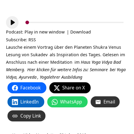
Audio-
Player
Podcast:
Play in new window
|
Download
Subscribe:
RSS
Lausche einem Vortrag über den Planeten Shukra Venus
Lesung von
Sukadev
als Inspiration des Tages. Gelesen im
Anschluss nach einer
Meditation
im
Haus Yoga Vidya Bad
Meinberg.
Hier klicken für weitere Infos zu:
Seminare
bei
Yoga
Vidya,
Ayurveda
,
Yogalehrer Ausbildung
Facebook
Share on X
LinkedIn
WhatsApp
Email
Copy Link