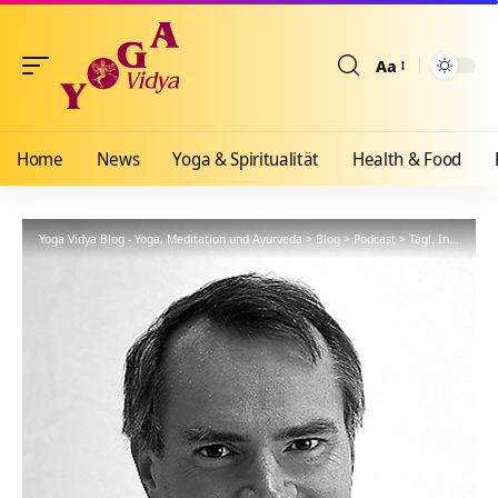
Aa
Größenänderun
Home
News
Yoga & Spiritualität
Health & Food
Yoga Vidya Blog - Yoga, Meditation und Ayurveda
>
Blog
>
Podcast
>
Tägl. Inspiration