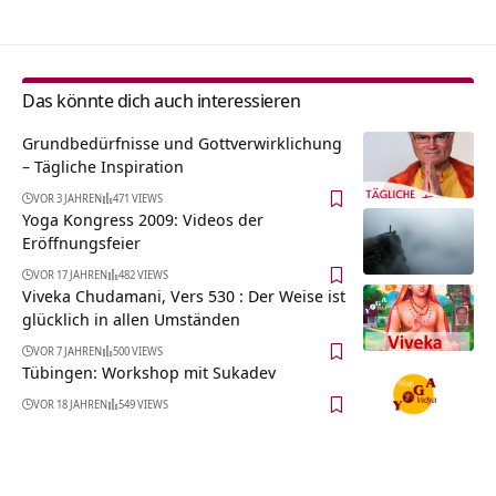
Das könnte dich auch interessieren
Grundbedürfnisse und Gottverwirklichung
– Tägliche Inspiration
VOR 3 JAHREN
471 VIEWS
Yoga Kongress 2009: Videos der
Eröffnungsfeier
VOR 17 JAHREN
482 VIEWS
Viveka Chudamani, Vers 530 : Der Weise ist
glücklich in allen Umständen
VOR 7 JAHREN
500 VIEWS
Tübingen: Workshop mit Sukadev
VOR 18 JAHREN
549 VIEWS