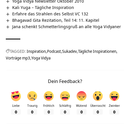
Yoga Vidya Newsletter Oktober 2010
Kali Yuga – Tägliche Inspiration
Erfahre das Strahlen des Selbst VC 132
Bhagavad Gita Rezitation, Teil 14: 11. Kapitel
Jana schenkt Schmetterlingsgruß an alle Yoga Vidyaner
TAGGED:
Inspiration
Podcast
Sukadev
Tägliche Inspirationen
Vorträge mp3
Yoga Vidya
Dein Feedback?
Liebe
Traurig
Fröhlich
Schläfrig
Wütend
Überrascht
Zwinker
0
0
0
0
0
0
0