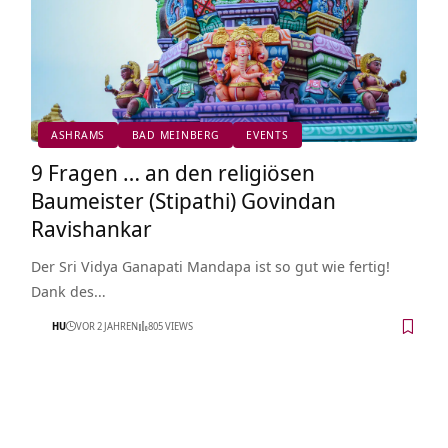
ASHRAMS
BAD MEINBERG
EVENTS
9 Fragen … an den religiösen
Baumeister (Stipathi) Govindan
Ravishankar
Der Sri Vidya Ganapati Mandapa ist so gut wie fertig!
Dank des…
HU
VOR 2 JAHREN
805 VIEWS