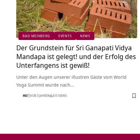
BAD MEINBERG
EVENTS
NEWS
Der Grundstein für Sri Ganapati Vidya
Mandapa ist gelegt! und der Erfolg des
Unterfangens ist gewiß!
Unter den Augen unserer illustren Gäste vom World
Yoga Summit wurde nach…
HU
VOR 3 JAHREN
615 VIEWS