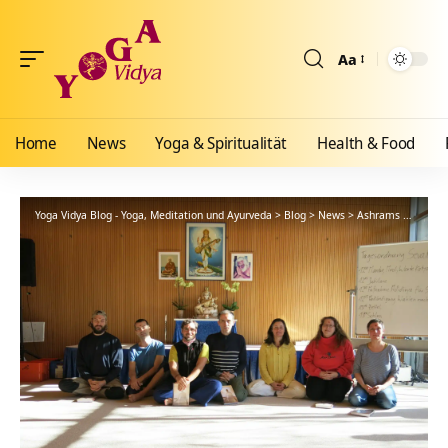
Aa
Größenänderun
Home
News
Yoga & Spiritualität
Health & Food
Yoga Vidya Blog - Yoga, Meditation und Ayurveda
>
Blog
>
News
>
Ashrams
>
Bad Me