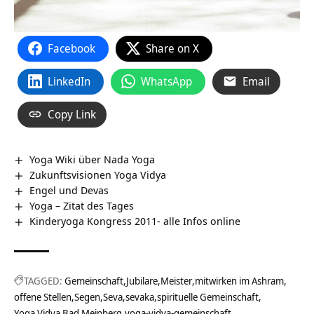
Facebook
Share on X
LinkedIn
WhatsApp
Email
Copy Link
Yoga Wiki über Nada Yoga
Zukunftsvisionen Yoga Vidya
Engel und Devas
Yoga – Zitat des Tages
Kinderyoga Kongress 2011- alle Infos online
TAGGED:
Gemeinschaft
Jubilare
Meister
mitwirken im Ashram
offene Stellen
Segen
Seva
sevaka
spirituelle Gemeinschaft
Yoga Vidya Bad Meinberg
yoga-vidya-gemeinschaft