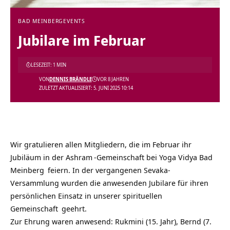
BAD MEINBERG
EVENTS
Jubilare im Februar
LESEZEIT: 1 MIN
VON
DENNIS BRÄNDLE
VOR 8 JAHREN
ZULETZT AKTUALISIERT: 5. JUNI 2025 10:14
Wir gratulieren allen Mitgliedern, die im Februar ihr
Jubiläum in der
Ashram
-Gemeinschaft bei
Yoga Vidya Bad
Meinberg
feiern. In der vergangenen Sevaka-
Versammlung wurden die anwesenden Jubilare für ihren
persönlichen Einsatz in unserer
spirituellen
Gemeinschaft
geehrt.
Zur Ehrung waren anwesend: Rukmini (15. Jahr), Bernd (7.