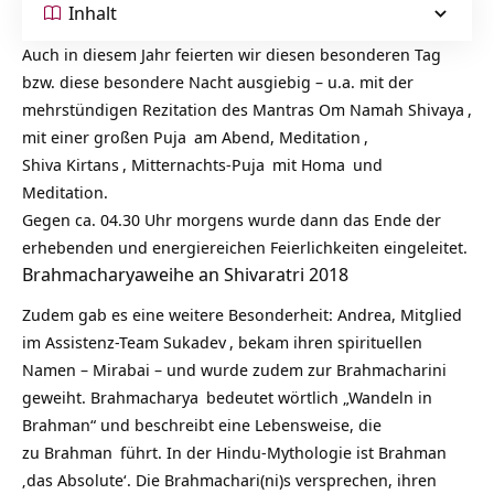
Inhalt
Auch in diesem Jahr feierten wir diesen besonderen Tag
bzw. diese besondere Nacht ausgiebig – u.a. mit der
mehrstündigen Rezitation des Mantras
Om Namah Shivaya
,
mit einer großen
Puja
am Abend,
Meditation
,
Shiva
Kirtans
, Mitternachts-
Puja
mit
Homa
und
Meditation.
Gegen ca. 04.30 Uhr morgens wurde dann das Ende der
erhebenden und energiereichen Feierlichkeiten eingeleitet.
Brahmacharyaweihe an Shivaratri 2018
Zudem gab es eine weitere Besonderheit: Andrea, Mitglied
im Assistenz-Team
Sukadev
, bekam ihren spirituellen
Namen – Mirabai – und wurde zudem zur Brahmacharini
geweiht.
Brahmacharya
bedeutet wörtlich „Wandeln in
Brahman“ und beschreibt eine Lebensweise, die
zu
Brahman
führt. In der Hindu-Mythologie ist Brahman
‚das Absolute‘. Die Brahmachari(ni)s versprechen, ihren