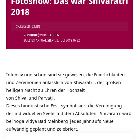
Fotoshow: Das war Shivaratri
2018
LESEZEIT: 2 MIN
VON
DIRK
VOR 8 JAHREN
ZULETZT AKTUALISIERT: 3. JULI 2018 16:22
Intensiv und schön sind sie gewesen, die Feierlichkeiten
und Zeremonien anlässlich von
Shivaratri
, der großen
heiligen Nacht zu Ehren der Hochzeit
von
Shiva
und
Parvati
.
Dieses
hinduistische Fest
symbolisiert die Vereinigung
der
individuellen Seele
mit dem
Absoluten
.
Shivaratri
wird
bei
Yoga Vidya Bad Meinberg
jedes Jahr aufs Neue
aufwändig geplant und zelebriert.