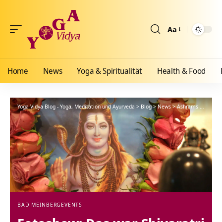
Aa
Größenänderun
Home
News
Yoga & Spiritualität
Health & Food
Yoga Vidya Blog - Yoga, Meditation und Ayurveda
>
Blog
>
News
>
Ashrams
>
Bad Me
BAD MEINBERG
EVENTS