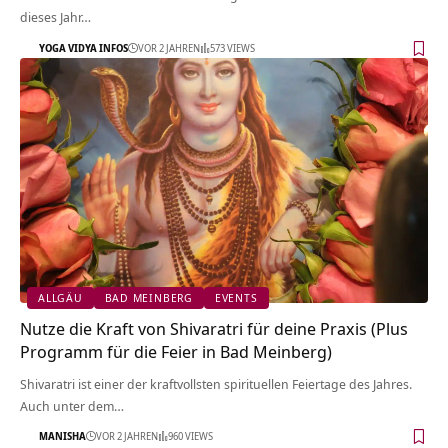
dieses Jahr…
YOGA VIDYA INFOS
VOR 2 JAHREN
573 VIEWS
ALLGÄU
BAD MEINBERG
EVENTS
Nutze die Kraft von Shivaratri für deine Praxis (Plus
Programm für die Feier in Bad Meinberg)
Shivaratri ist einer der kraftvollsten spirituellen Feiertage des Jahres.
Auch unter dem…
MANISHA
VOR 2 JAHREN
960 VIEWS