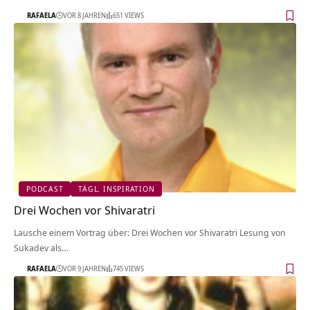
RAFAELA
VOR 8 JAHREN
651 VIEWS
PODCAST
TÄGL. INSPIRATION
Drei Wochen vor Shivaratri
Lausche einem Vortrag über: Drei Wochen vor Shivaratri Lesung von
Sukadev als…
RAFAELA
VOR 9 JAHREN
745 VIEWS