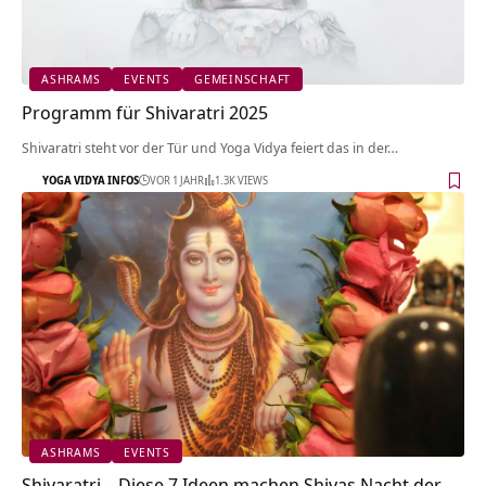
ASHRAMS
EVENTS
GEMEINSCHAFT
Programm für Shivaratri 2025
Shivaratri steht vor der Tür und Yoga Vidya feiert das in der…
YOGA VIDYA INFOS
VOR 1 JAHR
1.3K VIEWS
ASHRAMS
EVENTS
Shivaratri – Diese 7 Ideen machen Shivas Nacht der