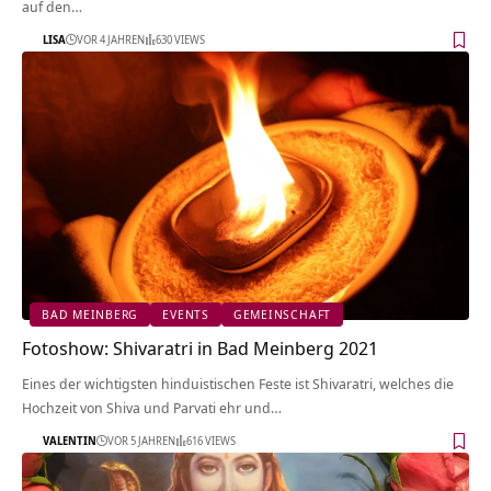
auf den…
LISA
VOR 4 JAHREN
630 VIEWS
BAD MEINBERG
EVENTS
GEMEINSCHAFT
Fotoshow: Shivaratri in Bad Meinberg 2021
Eines der wichtigsten hinduistischen Feste ist Shivaratri, welches die
Hochzeit von Shiva und Parvati ehr und…
VALENTIN
VOR 5 JAHREN
616 VIEWS