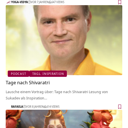
YOGA-VIDYA
VOR 7 JAHREN
647 VIEWS
PODCAST
TÄGL. INSPIRATION
Tage nach Shivaratri
Lausche einem Vortrag über: Tage nach Shivaratri Lesung von
Sukadev als Inspiration…
RAFAELA
VOR 8 JAHREN
614 VIEWS