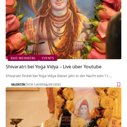
BAD MEINBERG
EVENTS
Shivaratri bei Yoga Vidya – Live über Youtube
Shivaratri findet bei Yoga Vidya dieses Jahr in der Nacht vom 11.…
VALENTIN
VOR 5 JAHREN
598 VIEWS