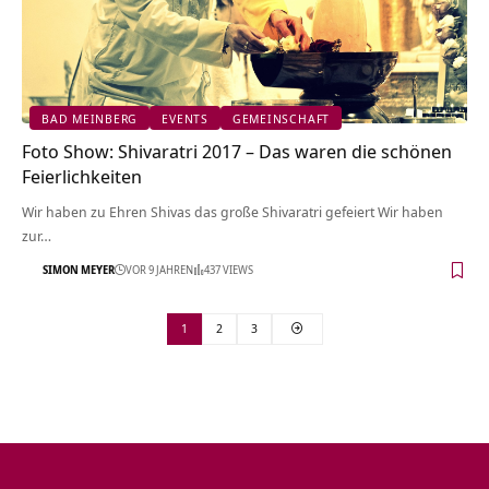
BAD MEINBERG
EVENTS
GEMEINSCHAFT
Foto Show: Shivaratri 2017 – Das waren die schönen
Feierlichkeiten
Wir haben zu Ehren Shivas das große Shivaratri gefeiert Wir haben
zur…
SIMON MEYER
VOR 9 JAHREN
437 VIEWS
1
2
3