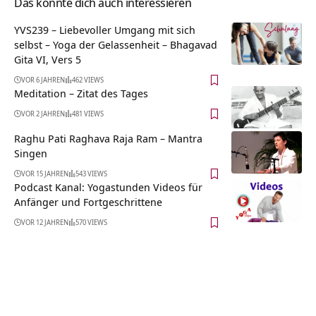
Das könnte dich auch interessieren
YVS239 – Liebevoller Umgang mit sich
selbst – Yoga der Gelassenheit – Bhagavad
Gita VI, Vers 5
VOR 6 JAHREN
462 VIEWS
Meditation – Zitat des Tages
VOR 2 JAHREN
481 VIEWS
Raghu Pati Raghava Raja Ram – Mantra
Singen
VOR 15 JAHREN
543 VIEWS
Podcast Kanal: Yogastunden Videos für
Anfänger und Fortgeschrittene
VOR 12 JAHREN
570 VIEWS