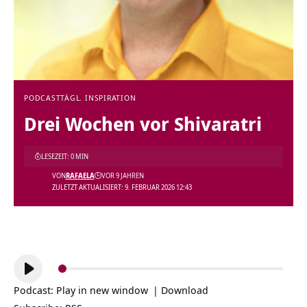
PODCAST
TÄGL. INSPIRATION
Drei Wochen vor Shivaratri
LESEZEIT: 0 MIN
VON
RAFAELA
VOR 9 JAHREN
ZULETZT AKTUALISIERT: 9. FEBRUAR 2026 12:43
Audio-
Player
Podcast:
Play in new window
|
Download