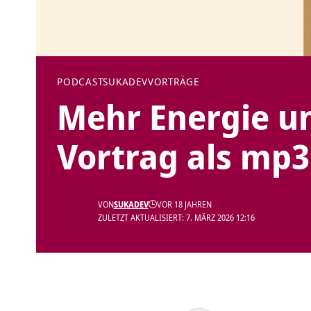
PODCAST
SUKADEV
VORTRÄGE
Mehr Energie un
Vortrag als mp3
VON
SUKADEV
VOR 18 JAHREN
ZULETZT AKTUALISIERT: 7. MÄRZ 2026 12:16