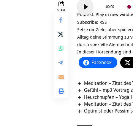
Audio-
00:00
Player
SHARE
Podcast:
Play in new wind
Subscribe:
RSS
Setze dir Ziele, aber spie
Alltag deine Stimmung zu 
durch spezielle Atemtechnik
In dieser Hörsendung sind 
Facebook
Meditation – Zitat des
Gefühl – mp3 Vortrag z
Heuschnupfen – Yoga 
Meditation – Zitat des
Optimist oder Pessimis