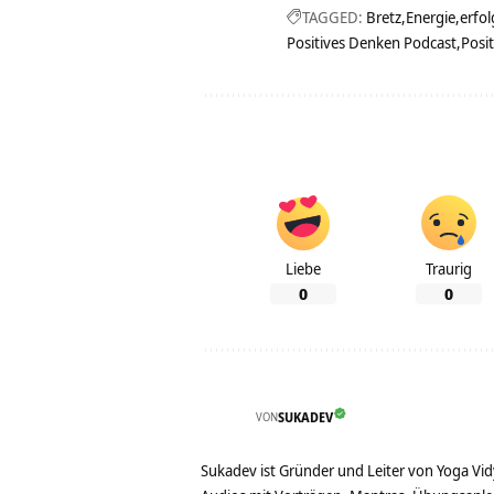
TAGGED:
Bretz
Energie
erfo
Positives Denken Podcast
Posit
Liebe
Traurig
0
0
VON
SUKADEV
Sukadev ist Gründer und Leiter von Yoga Vid