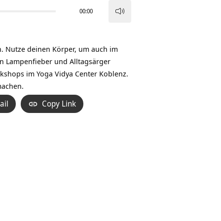
00:00
Pfeiltasten
Hoch/Runter
benutzen,
n. Nutze deinen Körper, um auch im
um
n Lampenfieber und Alltagsärger
die
orkshops im Yoga Vidya Center Koblenz.
Lautstärke
machen.
zu
ail
Copy Link
regeln.