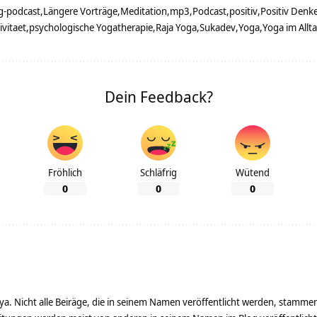
lg-podcast
Längere Vorträge
Meditation
mp3
Podcast
positiv
Positiv Denk
ivitaet
psychologische Yogatherapie
Raja Yoga
Sukadev
Yoga
Yoga im Allt
Dein Feedback?
Fröhlich
Schläfrig
Wütend
0
0
0
ya. Nicht alle Beiräge, die in seinem Namen veröffentlicht werden, stamme