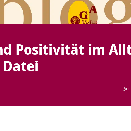
d Positivität im All
 Datei
LES