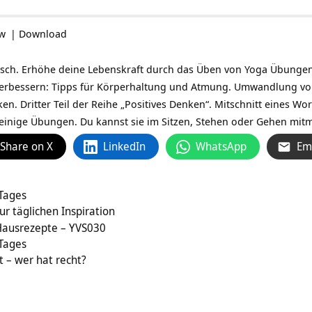
ow
|
Download
lerisch. Erhöhe deine Lebenskraft durch das Üben von Yoga Übunge
verbessern: Tipps für Körperhaltung und Atmung. Umwandlung vo
en. Dritter Teil der Reihe „Positives Denken“. Mitschnitt eines W
einige Übungen. Du kannst sie im Sitzen, Stehen oder Gehen mit
Share on X
LinkedIn
WhatsApp
Em
 Tages
ur täglichen Inspiration
Hausrezepte – YVS030
 Tages
t – wer hat recht?