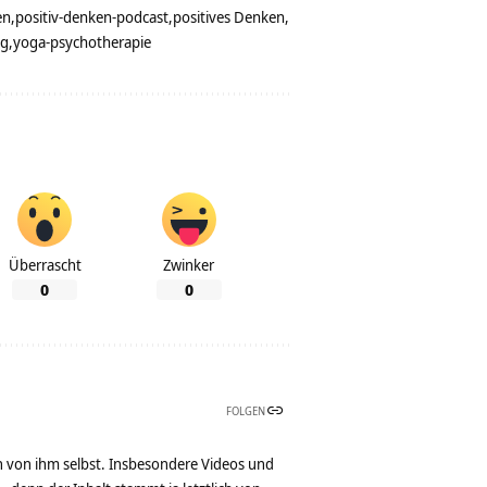
en
positiv-denken-podcast
positives Denken
ag
yoga-psychotherapie
Überrascht
Zwinker
0
0
FOLGEN
n von ihm selbst. Insbesondere Videos und