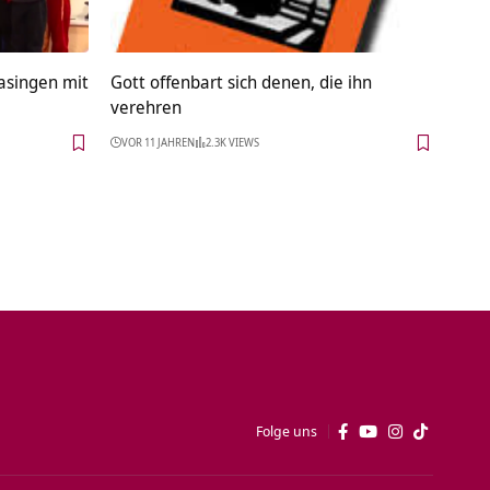
asingen mit
Gott offenbart sich denen, die ihn
verehren
VOR 11 JAHREN
2.3K VIEWS
Folge uns