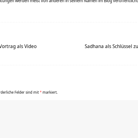
tungen werden meist von anderen in seinem Namen im Blog veröffentlicht - 
ortrag als Video
Sadhana als Schlüssel zu
rderliche Felder sind mit
*
markiert.