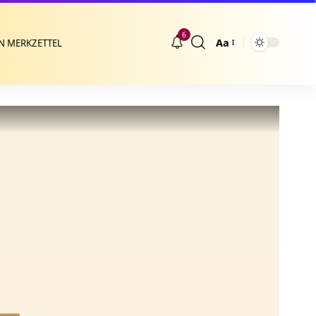
6
Aa
N MERKZETTEL
Größenänderung