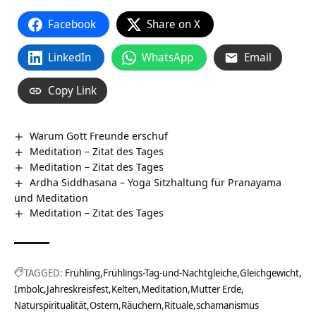
Facebook
Share on X
LinkedIn
WhatsApp
Email
Copy Link
Warum Gott Freunde erschuf
Meditation – Zitat des Tages
Meditation – Zitat des Tages
Ardha Siddhasana – Yoga Sitzhaltung für Pranayama
und Meditation
Meditation – Zitat des Tages
TAGGED:
Frühling
Frühlings-Tag-und-Nachtgleiche
Gleichgewicht
Imbolc
Jahreskreisfest
Kelten
Meditation
Mutter Erde
Naturspiritualität
Ostern
Räuchern
Rituale
schamanismus