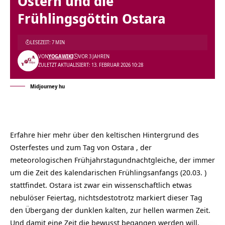
Ostern und die
Frühlingsgöttin Ostara
LESEZEIT: 7 MIN
VON
YOGAWIKI
VOR 3 JAHREN
ZULETZT AKTUALISIERT: 13. FEBRUAR 2026 10:28
Midjourney hu
Erfahre hier mehr über den keltischen Hintergrund des
Osterfestes und zum Tag von Ostara , der
meteorologischen Frühjahrstagundnachtgleiche, der immer
um die Zeit des kalendarischen Frühlingsanfangs (20.03. )
stattfindet. Ostara ist zwar ein wissenschaftlich etwas
nebulöser Feiertag, nichtsdestotrotz markiert dieser Tag
den Übergang der dunklen kalten, zur hellen warmen Zeit.
Und damit eine Zeit die bewusst begangen werden will.