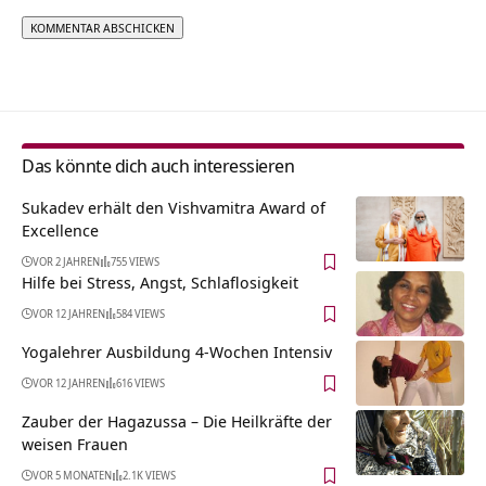
Alternative:
Das könnte dich auch interessieren
Sukadev erhält den Vishvamitra Award of
Excellence
VOR 2 JAHREN
755 VIEWS
Hilfe bei Stress, Angst, Schlaflosigkeit
VOR 12 JAHREN
584 VIEWS
Yogalehrer Ausbildung 4-Wochen Intensiv
VOR 12 JAHREN
616 VIEWS
Zauber der Hagazussa – Die Heilkräfte der
weisen Frauen
VOR 5 MONATEN
2.1K VIEWS