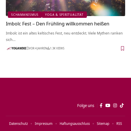
SCHAMANISMUS
YOGA & SPIRITUALITÄT
Imbolc Fest – Den Frühling willkommen heißen
Imbolc ist ein altes keltisches Fest, neu entdeckt. Viele Mythen ranken
sich…
YOGAWIKI
VOR 4 JAHREN
1.3K VIEWS
Folge uns
Datenschutz
Impressum
Haftungsausschluss
Sitemap
RSS