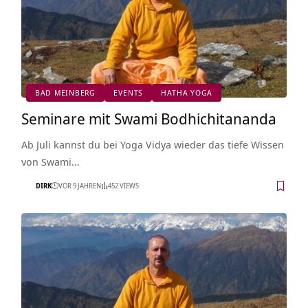
BAD MEINBERG
EVENTS
HATHA YOGA
Seminare mit Swami Bodhichitananda
Ab Juli kannst du bei Yoga Vidya wieder das tiefe Wissen
von Swami…
DIRK
VOR 9 JAHREN
452 VIEWS