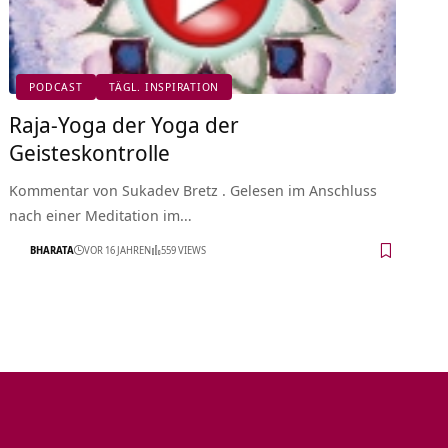
PODCAST
TÄGL. INSPIRATION
Raja-Yoga der Yoga der
Geisteskontrolle
Kommentar von Sukadev Bretz . Gelesen im Anschluss
nach einer Meditation im…
BHARATA
VOR 16 JAHREN
559 VIEWS