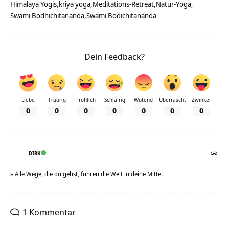
Himalaya Yogis
kriya yoga
Meditations-Retreat
Natur-Yoga
Swami Bodhichitananda
Swami Bodichitananda
Dein Feedback?
Liebe
Traurig
Fröhlich
Schläfrig
Wütend
Überrascht
Zwinker
0
0
0
0
0
0
0
DIRK
» Alle Wege, die du gehst, führen die Welt in deine Mitte.
1 Kommentar