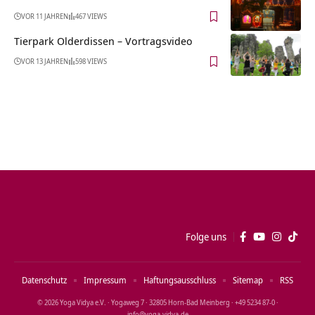
VOR 11 JAHREN
467 VIEWS
Tierpark Olderdissen‏‎ – Vortragsvideo
VOR 13 JAHREN
598 VIEWS
Folge uns
Datenschutz
Impressum
Haftungsausschluss
Sitemap
RSS
© 2026 Yoga Vidya e.V. · Yogaweg 7 · 32805 Horn‑Bad Meinberg · +49 5234 87‑0 ·
info@yoga‑vidya.de