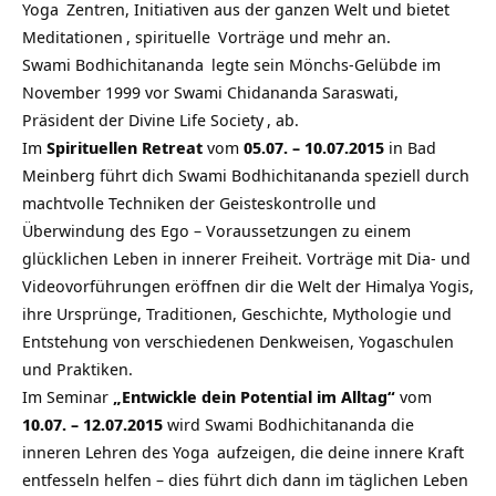
Yoga
Zentren, Initiativen aus der ganzen Welt und bietet
Meditationen
,
spirituelle
Vorträge und mehr an.
Swami Bodhichitananda
legte sein Mönchs-Gelübde im
November 1999 vor Swami Chidananda Saraswati,
Präsident der
Divine Life Society
, ab.
Im
Spirituellen Retreat
vom
05.07. – 10.07.2015
in Bad
Meinberg führt dich Swami Bodhichitananda speziell durch
machtvolle Techniken der Geisteskontrolle und
Überwindung des Ego – Voraussetzungen zu einem
glücklichen Leben in innerer Freiheit. Vorträge mit Dia- und
Videovorführungen eröffnen dir die Welt der Himalya Yogis,
ihre Ursprünge, Traditionen, Geschichte, Mythologie und
Entstehung von verschiedenen Denkweisen, Yogaschulen
und Praktiken.
Im Seminar
„Entwickle dein Potential im Alltag“
vom
10.07. – 12.07.2015
wird Swami Bodhichitananda die
inneren Lehren des
Yoga
aufzeigen, die deine innere Kraft
entfesseln helfen – dies führt dich dann im täglichen Leben