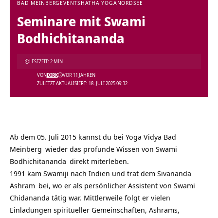
BAD MEINBERG
EVENTS
HATHA YOGA
NORDSEE
Seminare mit Swami
Bodhichitananda
LESEZEIT: 2 MIN
VON
DIRK
VOR 11 JAHREN
ZULETZT AKTUALISIERT: 18. JULI 2025 09:32
Ab dem 05. Juli 2015 kannst du bei
Yoga Vidya Bad
Meinberg
wieder das profunde Wissen von
Swami
Bodhichitananda
direkt miterleben.
1991 kam Swamiji nach Indien und trat dem Sivananda
Ashram
bei, wo er als persönlicher Assistent von Swami
Chidananda tätig war. Mittlerweile folgt er vielen
Einladungen spiritueller Gemeinschaften, Ashrams,