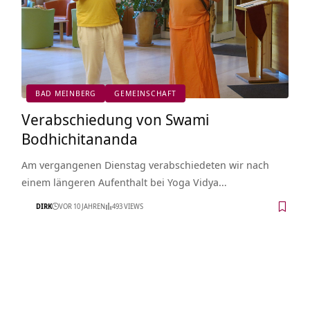
BAD MEINBERG
GEMEINSCHAFT
Verabschiedung von Swami
Bodhichitananda
Am vergangenen Dienstag verabschiedeten wir nach
einem längeren Aufenthalt bei Yoga Vidya…
DIRK
VOR 10 JAHREN
493 VIEWS