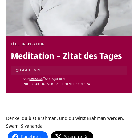
TÄGL. INSPIRATION
Meditation – Zitat des Tages
LESEZEIT: 0 MIN
VON
OMKARA
VOR 5 JAHREN
ZULETZT AKTUALISIERT: 26. SEPTEMBER 2020 15:43
Denke, du bist Brahman, und du wirst Brahman werden.
Swami Sivananda
Facebook
Share on X