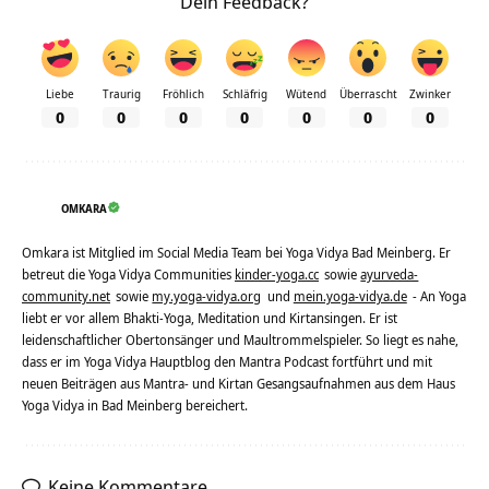
Dein Feedback?
Liebe
Traurig
Fröhlich
Schläfrig
Wütend
Überrascht
Zwinker
0
0
0
0
0
0
0
OMKARA
Omkara ist Mitglied im Social Media Team bei Yoga Vidya Bad Meinberg. Er
betreut die Yoga Vidya Communities
kinder-yoga.cc
sowie
ayurveda-
community.net
sowie
my.yoga-vidya.org
und
mein.yoga-vidya.de
- An Yoga
liebt er vor allem Bhakti-Yoga, Meditation und Kirtansingen. Er ist
leidenschaftlicher Obertonsänger und Maultrommelspieler. So liegt es nahe,
dass er im Yoga Vidya Hauptblog den Mantra Podcast fortführt und mit
neuen Beiträgen aus Mantra- und Kirtan Gesangsaufnahmen aus dem Haus
Yoga Vidya in Bad Meinberg bereichert.
Keine Kommentare