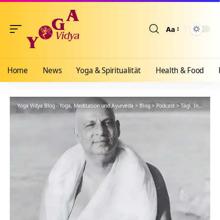
Aa
Größenänderun
Home
News
Yoga & Spiritualität
Health & Food
Yoga Vidya Blog - Yoga, Meditation und Ayurveda
>
Blog
>
Podcast
>
Tägl. Inspiration