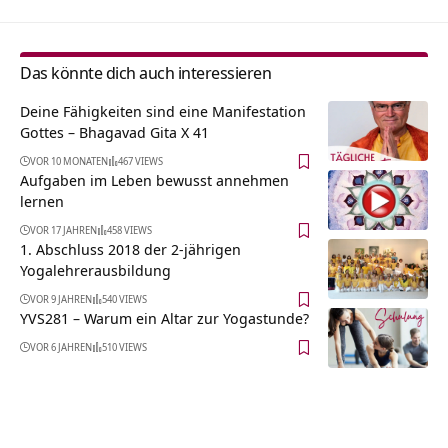
Das könnte dich auch interessieren
Deine Fähigkeiten sind eine Manifestation
Gottes – Bhagavad Gita X 41
VOR 10 MONATEN
467 VIEWS
Aufgaben im Leben bewusst annehmen
lernen
VOR 17 JAHREN
458 VIEWS
1. Abschluss 2018 der 2-jährigen
Yogalehrerausbildung
VOR 9 JAHREN
540 VIEWS
YVS281 – Warum ein Altar zur Yogastunde?
VOR 6 JAHREN
510 VIEWS