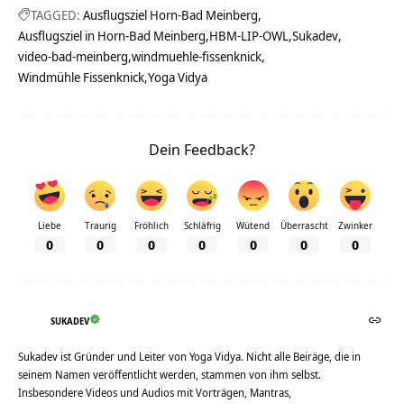
TAGGED:
Ausflugsziel Horn-Bad Meinberg
Ausflugsziel in Horn-Bad Meinberg
HBM-LIP-OWL
Sukadev
video-bad-meinberg
windmuehle-fissenknick
Yoga Vidya
Dein Feedback?
Liebe
Traurig
Fröhlich
Schläfrig
Wütend
Überrascht
Zwinker
0
0
0
0
0
0
0
SUKADEV
Sukadev ist Gründer und Leiter von Yoga Vidya. Nicht alle Beiräge, die in
seinem Namen veröffentlicht werden, stammen von ihm selbst.
Insbesondere Videos und Audios mit Vorträgen, Mantras,