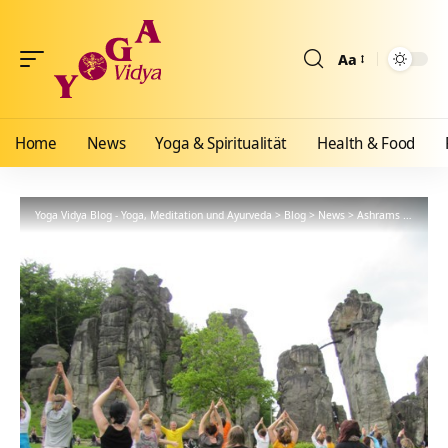
Aa
Größenänderun
Home
News
Yoga & Spiritualität
Health & Food
Yoga Vidya Blog - Yoga, Meditation und Ayurveda
>
Blog
>
News
>
Ashrams
>
Bad Me