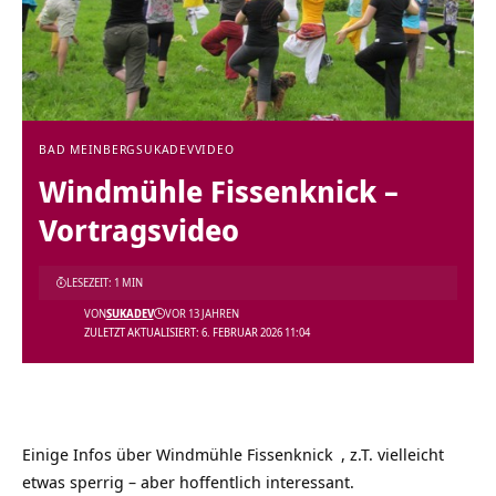
BAD MEINBERG
SUKADEV
VIDEO
Windmühle Fissenknick‏‎ –
Vortragsvideo
LESEZEIT: 1 MIN
VON
SUKADEV
VOR 13 JAHREN
ZULETZT AKTUALISIERT: 6. FEBRUAR 2026 11:04
Einige Infos über
, z.T. vielleicht
etwas sperrig – aber hoffentlich interessant.