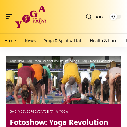
Aa
Größenänderun
Home
News
Yoga & Spiritualität
Health & Food
Yoga Vidya Blog - Yoga, Meditation und Ayurveda
>
Blog
>
News
>
Ashrams
>
Bad Me
BAD MEINBERG
EVENTS
HATHA YOGA
Fotoshow: Yoga Revolution