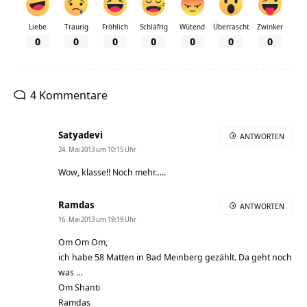
Liebe
Traurig
Fröhlich
Schläfrig
Wütend
Überrascht
Zwinker
0
0
0
0
0
0
0
4 Kommentare
Satyadevi
ANTWORTEN
24. Mai 2013 um 10:15 Uhr
Wow, klasse!! Noch mehr…..
Ramdas
ANTWORTEN
16. Mai 2013 um 19:19 Uhr
Om Om Om,
ich habe 58 Matten in Bad Meinberg gezählt. Da geht noch
was …
Om Shanti
Ramdas