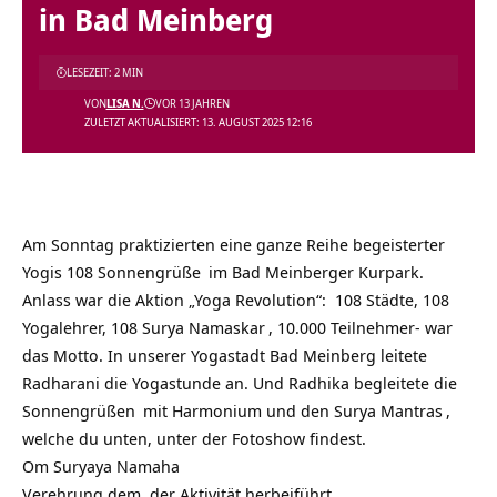
in Bad Meinberg
LESEZEIT: 2 MIN
VON
LISA N.
VOR 13 JAHREN
ZULETZT AKTUALISIERT: 13. AUGUST 2025 12:16
Am Sonntag praktizierten eine ganze Reihe begeisterter
Yogis 108
Sonnengrüße
im Bad Meinberger Kurpark.
Anlass war die Aktion „Yoga Revolution“: 108 Städte, 108
Yogalehrer, 108
Surya Namaskar
, 10.000 Teilnehmer- war
das Motto. In unserer Yogastadt Bad Meinberg leitete
Radharani die Yogastunde an. Und Radhika begleitete die
Sonnengrüßen
mit Harmonium und den
Surya Mantras
,
welche du unten, unter der Fotoshow findest.
Om Suryaya Namaha
Verehrung dem, der Aktivität herbeiführt.