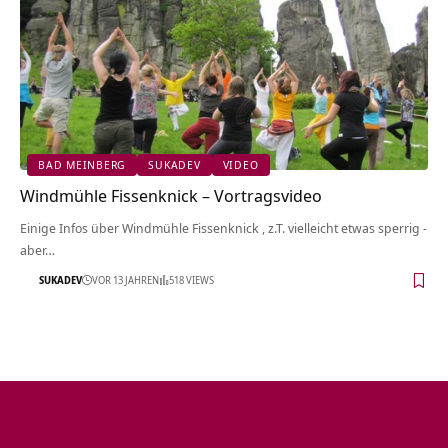
BAD MEINBERG
SUKADEV
VIDEO
Windmühle Fissenknick‏‎ – Vortragsvideo
Einige Infos über Windmühle Fissenknick‏‎ , z.T. vielleicht etwas sperrig -
aber…
SUKADEV
VOR 13 JAHREN
518 VIEWS