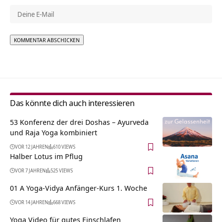
Alternative:
Das könnte dich auch interessieren
53 Konferenz der drei Doshas – Ayurveda
und Raja Yoga kombiniert
VOR 12 JAHREN
610 VIEWS
Halber Lotus im Pflug
VOR 7 JAHREN
525 VIEWS
01 A Yoga-Vidya Anfänger-Kurs 1. Woche
VOR 14 JAHREN
668 VIEWS
Yoga Video für gutes Einschlafen