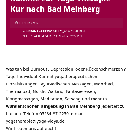
Kur nach Bad Meinberg
LESEZEIT: 0 MIN
VON
PRANAVA HEINZ PAULY
VOR 15 JAHREN
ZULETZT AKTUALISIERT: 14. AUGUST 2025 11:17
Was tun bei
Burnout
,
Depression
oder
Rückenschmerzen
?
Tage-Individual-Kur mit yogatherapeutischen
Einzelsitzungen
, ayurvedischen Massagen, Moorbad,
Thermalbad, Nordic Walking, Fantasiereisen,
Klangmassagen, Meditation, Satsang und mehr in
wunderschöner Umgebung in Bad Meinberg
jederzeit zu
buchen: Telefon 05234-87-2250, e-mail:
yogatherapie@yoga-vidya.de
Wir freuen uns auf euch!