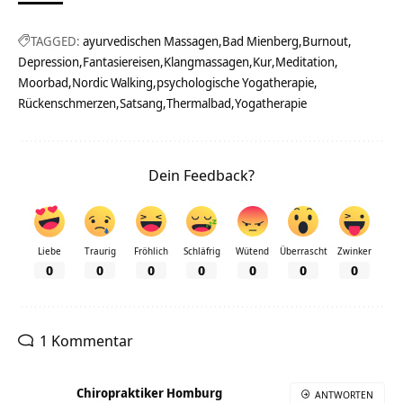
TAGGED:
ayurvedischen Massagen
Bad Mienberg
Burnout
Depression
Fantasiereisen
Klangmassagen
Kur
Meditation
Moorbad
Nordic Walking
psychologische Yogatherapie
Rückenschmerzen
Satsang
Thermalbad
Yogatherapie
Dein Feedback?
Liebe
Traurig
Fröhlich
Schläfrig
Wütend
Überrascht
Zwinker
0
0
0
0
0
0
0
1 Kommentar
Chiropraktiker Homburg
ANTWORTEN