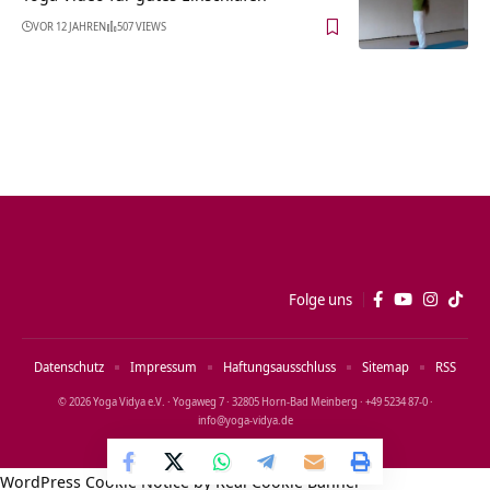
VOR 12 JAHREN
507 VIEWS
Folge uns
Datenschutz
Impressum
Haftungsausschluss
Sitemap
RSS
© 2026 Yoga Vidya e.V. · Yogaweg 7 · 32805 Horn‑Bad Meinberg · +49 5234 87‑0 ·
info@yoga‑vidya.de
WordPress Cookie Notice by Real Cookie Banner