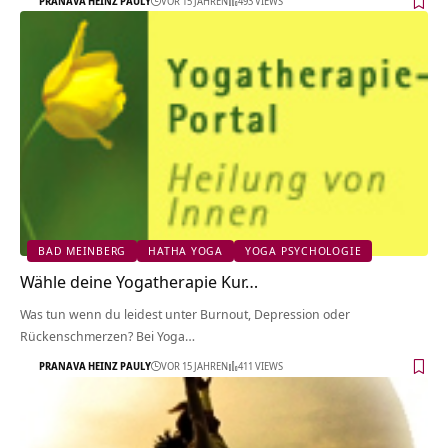
PRANAVA HEINZ PAULY
VOR 15 JAHREN
493 VIEWS
BAD MEINBERG
HATHA YOGA
YOGA PSYCHOLOGIE
Wähle deine Yogatherapie Kur…
Was tun wenn du leidest unter Burnout, Depression oder
Rückenschmerzen? Bei Yoga…
PRANAVA HEINZ PAULY
VOR 15 JAHREN
411 VIEWS