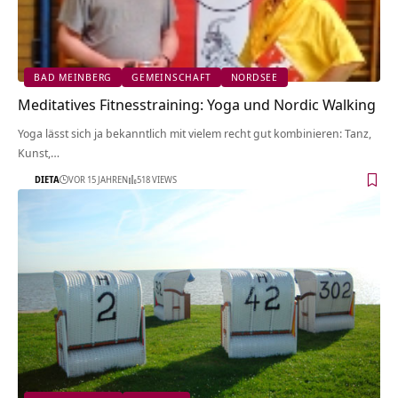
BAD MEINBERG
GEMEINSCHAFT
NORDSEE
Meditatives Fitnesstraining: Yoga und Nordic Walking
Yoga lässt sich ja bekanntlich mit vielem recht gut kombinieren: Tanz,
Kunst,…
DIETA
VOR 15 JAHREN
518 VIEWS