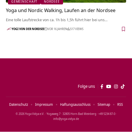
GEMEINSCHAFT
NORDSEE
Yoga und Nordic Walking, Laufen an der Nordsee
Eine tolle Laufstrecke von ca. 1h bis 1,5h führt hier bei uns…
YOGI VON DER NORDSEE
VOR 16 JAHREN
517 VIEWS
Folge uns
Datenschutz
Impressum
Haftungsausschluss
Sitemap
RSS
© 2026 Yoga Vidya e.V. · Yogaweg 7 · 32805 Horn‑Bad Meinberg · +49 5234 87‑0 ·
info@yoga‑vidya.de