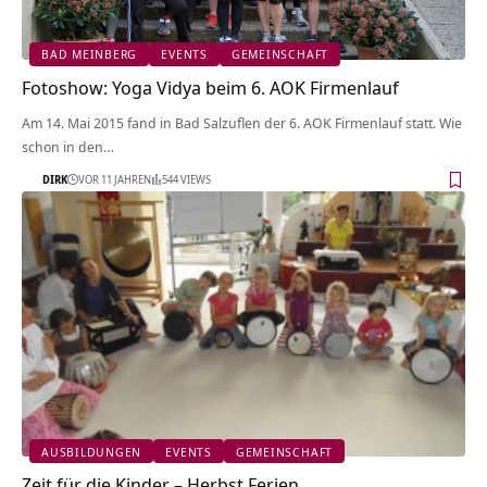
BAD MEINBERG
EVENTS
GEMEINSCHAFT
Fotoshow: Yoga Vidya beim 6. AOK Firmenlauf
Am 14. Mai 2015 fand in Bad Salzuflen der 6. AOK Firmenlauf statt. Wie
schon in den…
DIRK
VOR 11 JAHREN
544 VIEWS
AUSBILDUNGEN
EVENTS
GEMEINSCHAFT
Zeit für die Kinder – Herbst Ferien