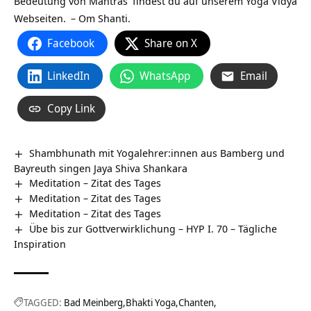
Bedeutung von
Mantras
findest du auf unserem
Yoga Vidya
Webseiten.
– Om Shanti.
Facebook
Share on X
LinkedIn
WhatsApp
Email
Copy Link
Shambhunath mit Yogalehrer:innen aus Bamberg und
Bayreuth singen Jaya Shiva Shankara
Meditation – Zitat des Tages
Meditation – Zitat des Tages
Meditation – Zitat des Tages
Übe bis zur Gottverwirklichung – HYP I. 70 – Tägliche
Inspiration
TAGGED:
Bad Meinberg
Bhakti Yoga
Chanten