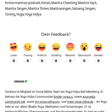
homa-mantras-podcast
Kirtan
Mantra Chanting
Mantra mp3
Mantra Singen
Mantra Tönen
Mantrasingen
Satsang
Singen
Toning
Yoga
Yoga Vidya
Dein Feedback?
Liebe
Traurig
Fröhlich
Schläfrig
Wütend
Überrascht
Zwinker
0
0
0
0
0
0
0
OMKARA
Omkara ist Mitglied im Social Media Team bei Yoga Vidya Bad Meinberg. Er
betreut die Yoga Vidya Communities
kinder-yoga.cc
sowie
ayurveda-
community.net
sowie
my.yoga-vidya.org
und
mein.yoga-vidya.de
- An Yoga
liebt er vor allem Bhakti-Yoga, Meditation und Kirtansingen. Er ist
leidenschaftlicher Obertonsänger und Maultrommelspieler. So liegt es nahe,