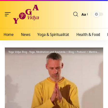
Aa
Größenänderun
Home
News
Yoga & Spiritualität
Health & Food
Yoga Vidya Blog - Yoga, Meditation und Ayurveda
>
Blog
>
Podcast
>
Mantra
>
Avahan