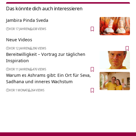
Das könnte dich auch interessieren
Jambira Pinda Sveda
VOR 17 JAHREN
638 VIEWS
Neue Videos
VOR 12 JAHREN
396 VIEWS
Bereitwilligkeit – Vortrag zur täglichen
Inspiration
VOR 11 JAHREN
476 VIEWS
Warum es Ashrams gibt: Ein Ort für Seva,
Sadhana und inneres Wachstum
VOR 1 MONAT
264 VIEWS