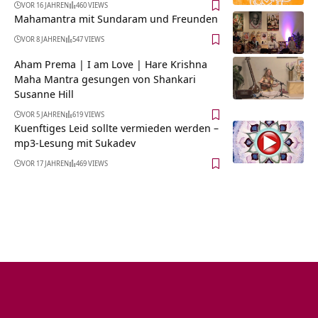
VOR 16 JAHREN
460 VIEWS
Mahamantra mit Sundaram und Freunden
VOR 8 JAHREN
547 VIEWS
Aham Prema | I am Love | Hare Krishna
Maha Mantra gesungen von Shankari
Susanne Hill
VOR 5 JAHREN
619 VIEWS
Kuenftiges Leid sollte vermieden werden –
mp3-Lesung mit Sukadev
VOR 17 JAHREN
469 VIEWS