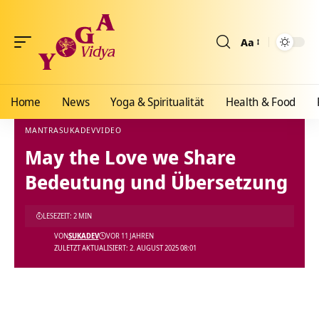
Aa
Größenänderun
Home
News
Yoga & Spiritualität
Health & Food
MANTRA
SUKADEV
VIDEO
May the Love we Share
Yoga Vidya Blog - Yoga, Meditation und Ayurveda
>
Blog
>
Podcast
>
Mantra
>
May th
Bedeutung und Übersetzung
LESEZEIT: 2 MIN
VON
SUKADEV
VOR 11 JAHREN
ZULETZT AKTUALISIERT: 2. AUGUST 2025 08:01