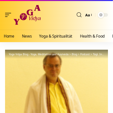
Aa
Größenänderun
Home
News
Yoga & Spiritualität
Health & Food
Yoga Vidya Blog - Yoga, Meditation und Ayurveda
>
Blog
>
Podcast
>
Tägl. Inspiration