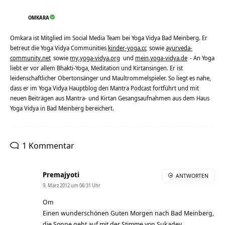
OMKARA
Omkara ist Mitglied im Social Media Team bei Yoga Vidya Bad Meinberg. Er
betreut die Yoga Vidya Communities
kinder-yoga.cc
sowie
ayurveda-
community.net
sowie
my.yoga-vidya.org
und
mein.yoga-vidya.de
- An Yoga
liebt er vor allem Bhakti-Yoga, Meditation und Kirtansingen. Er ist
leidenschaftlicher Obertonsänger und Maultrommelspieler. So liegt es nahe,
dass er im Yoga Vidya Hauptblog den Mantra Podcast fortführt und mit
neuen Beiträgen aus Mantra- und Kirtan Gesangsaufnahmen aus dem Haus
Yoga Vidya in Bad Meinberg bereichert.
1 Kommentar
Premajyoti
ANTWORTEN
9. März 2012 um 06:31 Uhr
Om
Einen wunderschönen Guten Morgen nach Bad Meinberg,
die Sonne geht auf mit der Stimme von Sukadev.