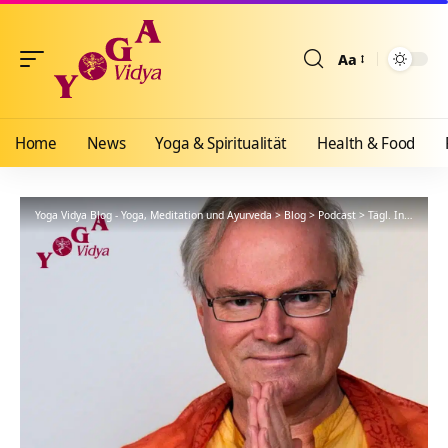
Aa
Größenänderun
Home
News
Yoga & Spiritualität
Health & Food
Yoga Vidya Blog - Yoga, Meditation und Ayurveda
>
Blog
>
Podcast
>
Tägl. Inspiration