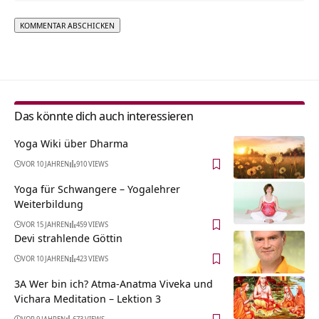
Alternative:
Das könnte dich auch interessieren
Yoga Wiki über Dharma
VOR 10 JAHREN
910 VIEWS
Yoga für Schwangere – Yogalehrer
Weiterbildung
VOR 15 JAHREN
459 VIEWS
Devi strahlende Göttin
VOR 10 JAHREN
423 VIEWS
3A Wer bin ich? Atma-Anatma Viveka und
Vichara Meditation – Lektion 3
VOR 9 JAHREN
673 VIEWS