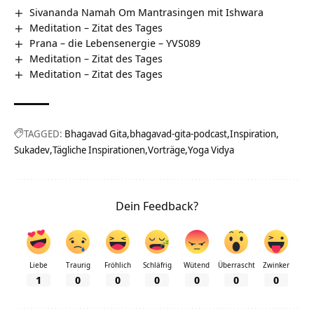
Sivananda Namah Om Mantrasingen mit Ishwara
Meditation – Zitat des Tages
Prana – die Lebensenergie – YVS089
Meditation – Zitat des Tages
Meditation – Zitat des Tages
TAGGED:
Bhagavad Gita
bhagavad-gita-podcast
Inspiration
Sukadev
Tägliche Inspirationen
Vorträge
Yoga Vidya
Dein Feedback?
Liebe
Traurig
Fröhlich
Schläfrig
Wütend
Überrascht
Zwinker
1
0
0
0
0
0
0