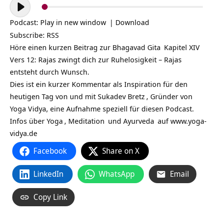
Audio-
Player
Podcast:
Play in new window
|
Download
Subscribe:
RSS
Höre einen kurzen Beitrag zur
Bhagavad Gita
Kapitel XIV
Vers 12: Rajas zwingt dich zur Ruhelosigkeit – Rajas
entsteht durch Wunsch.
Dies ist ein kurzer Kommentar als Inspiration für den
heutigen Tag von und mit
Sukadev Bretz
, Gründer von
Yoga Vidya, eine Aufnahme speziell für diesen Podcast.
Infos über
Yoga
,
Meditation
und
Ayurveda
auf
www.yoga-
vidya.de
Facebook
Share on X
LinkedIn
WhatsApp
Email
Copy Link