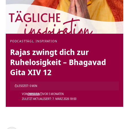
PODCAST
TÄGL. INSPIRATION
Rajas zwingt dich zur
Ruhelosigkeit – Bhagavad
Gita XIV 12
LESEZEIT: 0 MIN
VON
OMKARA
VOR 5 MONATEN
ZULETZT AKTUALISIERT: 7. MÄRZ 2026 18:00