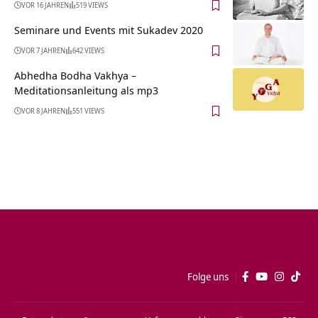
VOR 16 JAHREN
519 VIEWS
Seminare und Events mit Sukadev 2020
VOR 7 JAHREN
642 VIEWS
Abhedha Bodha Vakhya –
Meditationsanleitung als mp3
VOR 8 JAHREN
551 VIEWS
Folge uns