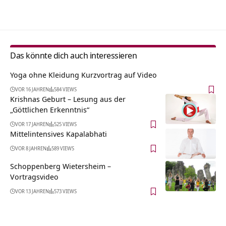
Alternative:
Das könnte dich auch interessieren
Yoga ohne Kleidung Kurzvortrag auf Video
VOR 16 JAHREN
584 VIEWS
Krishnas Geburt – Lesung aus der
„Göttlichen Erkenntnis“
VOR 17 JAHREN
525 VIEWS
Mittelintensives Kapalabhati
VOR 8 JAHREN
589 VIEWS
Schoppenberg Wietersheim‏‎ –
Vortragsvideo
VOR 13 JAHREN
573 VIEWS