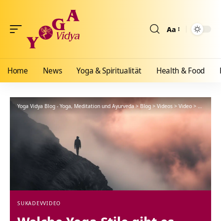
Aa
Größenänderun
Home
News
Yoga & Spiritualität
Health & Food
Yoga Vidya Blog - Yoga, Meditation und Ayurveda
>
Blog
>
Videos
>
Video
>
Welche Yo
SUKADEV
VIDEO