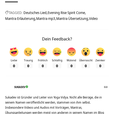
TAGGED:
Deutsches Lied
Evening Rise Spirit Come
Mantra Erläuterung
Mantra mp3
Mantra Übersetzung
Video
Dein Feedback?
Liebe
Traurig
Fröhlich
Schläfrig
Wütend
Überrascht
Zwinker
0
0
0
0
0
0
0
SUKADEV
Sukadev ist Gründer und Leiter von Yoga Vidya. Nicht alle Beiräge, die in
seinem Namen veröffentlicht werden, stammen von ihm selbst.
Insbesondere Videos und Audios mit Vorträgen, Mantras,
Übungsanleitungen werden meist von anderen in seinem Namen im Blog