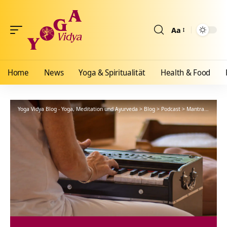
Aa
Größenänderun
Home
News
Yoga & Spiritualität
Health & Food
Yoga Vidya Blog - Yoga, Meditation und Ayurveda
>
Blog
>
Podcast
>
Mantra
>
Evenin