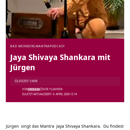
BAD MEINBERG
MANTRA
PODCAST
Jaya Shivaya Shankara mit
Jürgen
LESEZEIT: 0 MIN
VON
OMKARA
VOR 15 JAHREN
ZULETZT AKTUALISIERT: 4. APRIL 2026 12:14
Jürgen
singt das
Mantra
Jaya Shivaya Shankara. Du findest