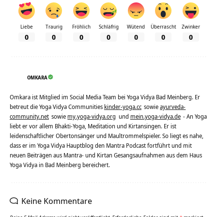
Liebe
Traurig
Fröhlich
Schläfrig
Wütend
Überrascht
Zwinker
0
0
0
0
0
0
0
OMKARA
Omkara ist Mitglied im Social Media Team bei Yoga Vidya Bad Meinberg. Er
betreut die Yoga Vidya Communities
kinder-yoga.cc
sowie
ayurveda-
community.net
sowie
my.yoga-vidya.org
und
mein.yoga-vidya.de
- An Yoga
liebt er vor allem Bhakti-Yoga, Meditation und Kirtansingen. Er ist
leidenschaftlicher Obertonsänger und Maultrommelspieler. So liegt es nahe,
dass er im Yoga Vidya Hauptblog den Mantra Podcast fortführt und mit
neuen Beiträgen aus Mantra- und Kirtan Gesangsaufnahmen aus dem Haus
Yoga Vidya in Bad Meinberg bereichert.
Keine Kommentare