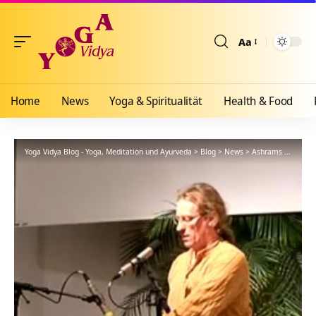
Aa
Größenänderun
Home
News
Yoga & Spiritualität
Health & Food
Yoga Vidya Blog - Yoga, Meditation und Ayurveda
>
Blog
>
News
>
Ashrams
>
Bad Me