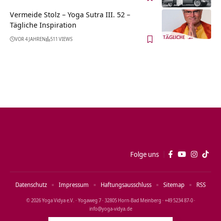
Vermeide Stolz – Yoga Sutra III. 52 –
Tägliche Inspiration
VOR 4 JAHREN
511 VIEWS
Folge uns
Datenschutz
Impressum
Haftungsausschluss
Sitemap
RSS
© 2026 Yoga Vidya e.V. · Yogaweg 7 · 32805 Horn‑Bad Meinberg · +49 5234 87‑0 ·
info@yoga‑vidya.de