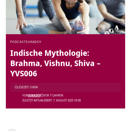
PODCAST
SUKADEV
Indische Mythologie:
Brahma, Vishnu, Shiva –
YVS006
LESEZEIT: 0 MIN
VON
SUKADEV
VOR 17 JAHREN
ZULETZT AKTUALISIERT: 7. AUGUST 2025 10:58