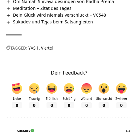
Om Namah Shivaya gesungen von Radha Prema
Meditation – Zitat des Tages
Dein Glück wird niemals verschluckt – VC548
Sukadev und Tejas beim Satsangleiten
TAGGED:
YVS 1. Viertel
Dein Feedback?
Liebe
Traurig
Fröhlich
Schläfrig
Wütend
Überrascht
Zwinker
0
0
0
0
0
0
0
SUKADEV