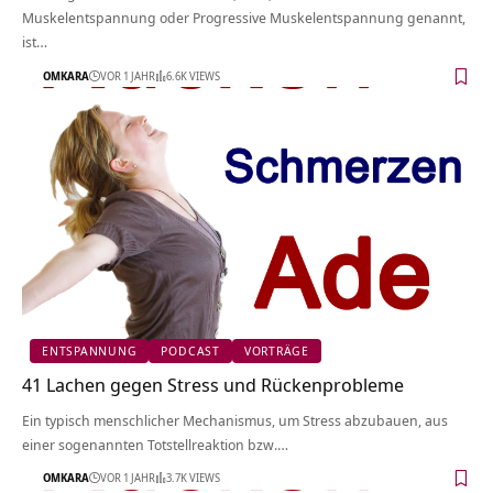
Muskelentspannung oder Progressive Muskelentspannung genannt,
ist…
OMKARA
VOR 1 JAHR
6.6K VIEWS
ENTSPANNUNG
PODCAST
VORTRÄGE
41 Lachen gegen Stress und Rückenprobleme
Ein typisch menschlicher Mechanismus, um Stress abzubauen, aus
einer sogenannten Totstellreaktion bzw.…
OMKARA
VOR 1 JAHR
3.7K VIEWS