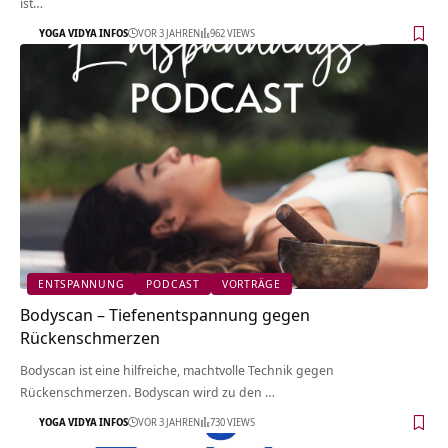
ist…
YOGA VIDYA INFOS
VOR 3 JAHREN
962 VIEWS
ENTSPANNUNG
PODCAST
VORTRÄGE
Bodyscan – Tiefenentspannung gegen
Rückenschmerzen
Bodyscan ist eine hilfreiche, machtvolle Technik gegen
Rückenschmerzen. Bodyscan wird zu den …
YOGA VIDYA INFOS
VOR 3 JAHREN
730 VIEWS