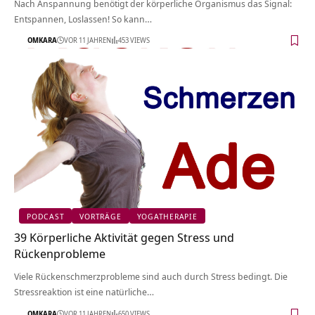
Nach Anspannung benötigt der körperliche Organismus das Signal:
Entspannen, Loslassen! So kann…
OMKARA
VOR 11 JAHREN
453 VIEWS
PODCAST
VORTRÄGE
YOGATHERAPIE
39 Körperliche Aktivität gegen Stress und
Rückenprobleme
Viele Rückenschmerzprobleme sind auch durch Stress bedingt. Die
Stressreaktion ist eine natürliche…
OMKARA
VOR 11 JAHREN
650 VIEWS