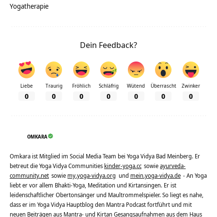
Yogatherapie
Dein Feedback?
Liebe
Traurig
Fröhlich
Schläfrig
Wütend
Überrascht
Zwinker
0
0
0
0
0
0
0
OMKARA
Omkara ist Mitglied im Social Media Team bei Yoga Vidya Bad Meinberg. Er
betreut die Yoga Vidya Communities
kinder-yoga.cc
sowie
ayurveda-
community.net
sowie
my.yoga-vidya.org
und
mein.yoga-vidya.de
- An Yoga
liebt er vor allem Bhakti-Yoga, Meditation und Kirtansingen. Er ist
leidenschaftlicher Obertonsänger und Maultrommelspieler. So liegt es nahe,
dass er im Yoga Vidya Hauptblog den Mantra Podcast fortführt und mit
neuen Beiträgen aus Mantra- und Kirtan Gesangsaufnahmen aus dem Haus