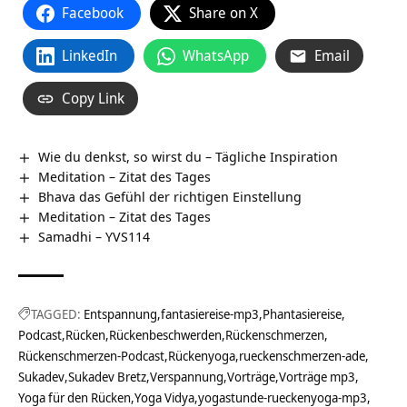
Facebook
Share on X
LinkedIn
WhatsApp
Email
Copy Link
Wie du denkst, so wirst du – Tägliche Inspiration
Meditation – Zitat des Tages
Bhava das Gefühl der richtigen Einstellung
Meditation – Zitat des Tages
Samadhi – YVS114
TAGGED:
Entspannung
fantasiereise-mp3
Phantasiereise
Podcast
Rücken
Rückenbeschwerden
Rückenschmerzen
Rückenschmerzen-Podcast
Rückenyoga
rueckenschmerzen-ade
Sukadev
Sukadev Bretz
Verspannung
Vorträge
Vorträge mp3
Yoga für den Rücken
Yoga Vidya
yogastunde-rueckenyoga-mp3