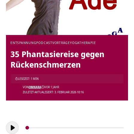
ENTSPANNUNG
PODCAST
VORTRÄGE
YOGATHERAPIE
35 Phantasiereise gegen
Rückenschmerzen
LESEZEIT: 1 MIN
VON
OMKARA
VOR 1 JAHR
ZULETZT AKTUALISIERT: 3. FEBRUAR 2026 10:16
Audio-
Player