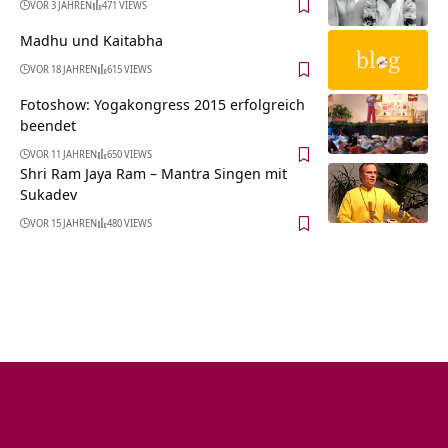
VOR 3 JAHREN
471 VIEWS
Madhu und Kaitabha
VOR 18 JAHREN
615 VIEWS
Fotoshow: Yogakongress 2015 erfolgreich
beendet
VOR 11 JAHREN
650 VIEWS
Shri Ram Jaya Ram – Mantra Singen mit
Sukadev
VOR 15 JAHREN
480 VIEWS