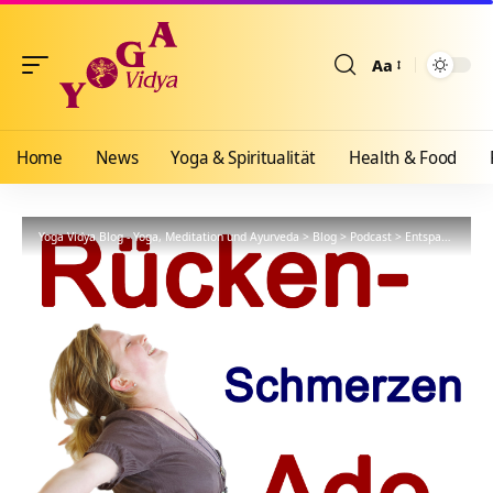
Aa
Größenänderun
Home
News
Yoga & Spiritualität
Health & Food
Yoga Vidya Blog - Yoga, Meditation und Ayurveda
>
Blog
>
Podcast
>
Entspannung
>