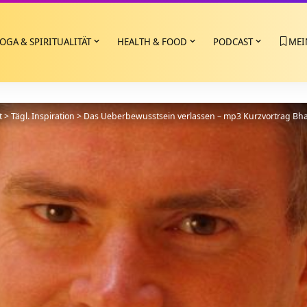
OGA & SPIRITUALITÄT
HEALTH & FOOD
PODCAST
MEI
t
>
Tägl. Inspiration
>
Das Ueberbewusstsein verlassen – mp3 Kurzvortrag Bhag