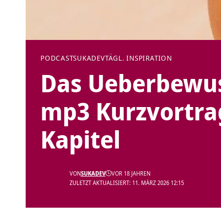
PODCAST
SUKADEV
TÄGL. INSPIRATION
Das Ueberbewus
mp3 Kurzvortra
Kapitel
VON
SUKADEV
VOR 18 JAHREN
ZULETZT AKTUALISIERT: 11. MÄRZ 2026 12:15