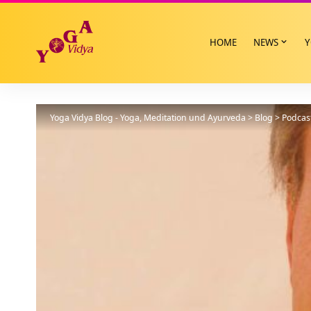
HOME
NEWS
Y
Yoga Vidya Blog - Yoga, Meditation und Ayurveda
>
Blog
>
Podcas