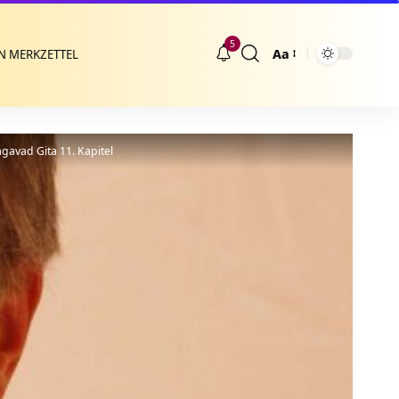
5
Aa
N MERKZETTEL
Größenänderung
avad Gita 11. Kapitel