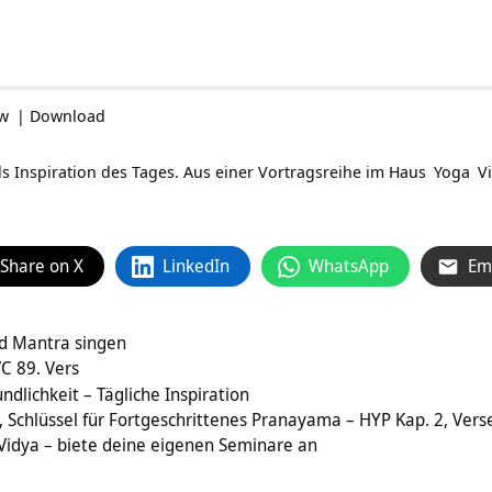
ow
|
Download
s Inspiration des Tages. Aus einer Vortragsreihe im
Haus
Yoga
Vi
Share on X
LinkedIn
WhatsApp
Em
d Mantra singen
VC 89. Vers
dlichkeit – Tägliche Inspiration
Schlüssel für Fortgeschrittenes Pranayama – HYP Kap. 2, Vers
Vidya – biete deine eigenen Seminare an