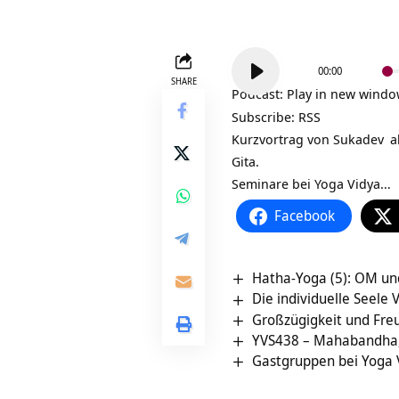
Audio-
00:00
Player
SHARE
Podcast:
Play in new wind
Subscribe:
RSS
Kurzvortrag von
Sukadev
al
Gita.
Seminare bei Yoga Vidya…
Facebook
Hatha-Yoga (5): OM un
Die individuelle Seele 
Großzügigkeit und Freun
YVS438 – Mahabandha, 
Gastgruppen bei Yoga 