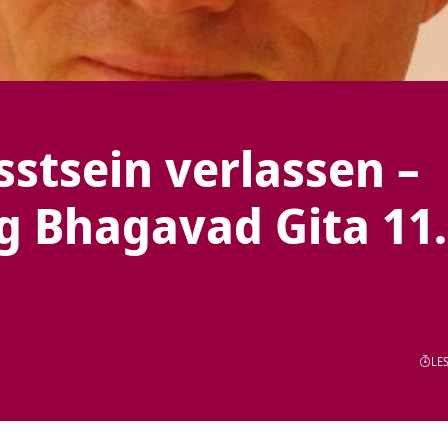
stsein verlassen –
g Bhagavad Gita 11.
LES