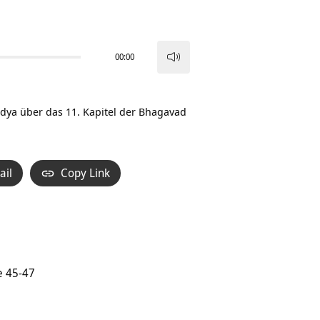
00:00
Pfeiltasten
Hoch/Runter
benutzen,
dya über das 11. Kapitel der Bhagavad
um
die
Lautstärke
ail
Copy Link
zu
regeln.
e 45-47