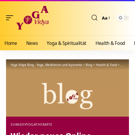
Aa
Größenänderun
Home
News
Yoga & Spiritualität
Health & Food
Yoga Vidya Blog - Yoga, Meditation und Ayurveda
>
Blog
>
Health & Food
>
Yogathera
SUKADEV
YOGATHERAPIE