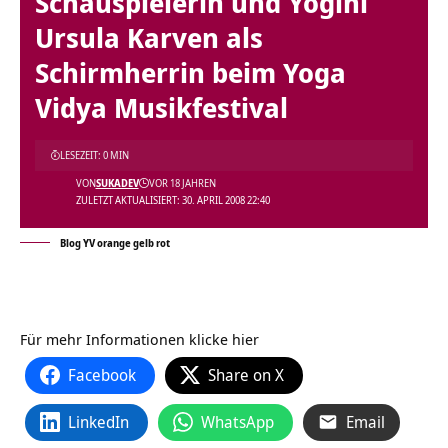
Schauspielerin und Yogini
Ursula Karven als
Schirmherrin beim Yoga
Vidya Musikfestival
LESEZEIT: 0 MIN
VON
SUKADEV
VOR 18 JAHREN
ZULETZT AKTUALISIERT: 30. APRIL 2008 22:40
Blog YV orange gelb rot
Für mehr Informationen klicke
hier
Facebook
Share on X
LinkedIn
WhatsApp
Email