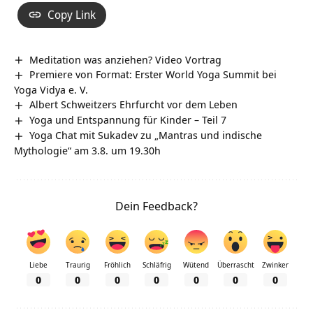
Copy Link
Meditation was anziehen? Video Vortrag
Premiere von Format: Erster World Yoga Summit bei
Yoga Vidya e. V.
Albert Schweitzers Ehrfurcht vor dem Leben
Yoga und Entspannung für Kinder – Teil 7
Yoga Chat mit Sukadev zu „Mantras und indische
Mythologie“ am 3.8. um 19.30h
Dein Feedback?
Liebe
Traurig
Fröhlich
Schläfrig
Wütend
Überrascht
Zwinker
0
0
0
0
0
0
0