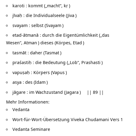
karoti : kommt („macht“,
kṛ
)
jīvaḥ : die Individualseele (
Jiva
)
svayam : selbst (
Svayam
)
etad-ātmanā : durch die Eigentümlichkeit („das
Wesen“,
Atman
) dieses (Körpes,
Etad
)
tasmāt : daher (
Tasmat
)
praśastiḥ : die Bedeutung („Lob“,
Prashasti
)
vapuṣaḥ : Körpers (
Vapus
)
asya : des (
Idam
)
jāgare : im Wachzustand (
Jagara
) || 89 ||
Mehr Informationen:
Vedanta
Wort-für-Wort-Übersetzung
Viveka Chudamani Vers 1
Vedanta Seminare