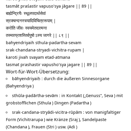
tasmāt praśastir vapuṣo’sya jāgare || 89 ||
बाह्येन्द्रियैः स्थूलपदार्थसेवां
स्रक्चन्दनस्त्र्यादिविचित्ररूपाम् |
करोति जीवः स्वयमेतदात्मना
तस्मात्प्रशस्तिर्वपुषो ऽस्य जागरे || ८९ ||
bahyendriyaih sthula-padartha-sevam
srak-chandana-stryadi-vichitra-rupam |
karoti jivah svayam etad-atmana
tasmat prashastir vapusho’sya jagare || 89 ||
Wort-für-Wort-Übersetzung:
bāhyendriyaiḥ : durch die äußeren Sinnesorgane
(
Bahyendriya
)
sthūla-padārtha-sevām : in Kontakt („Genuss“,
Seva
) mit
grobstofflichen (
Sthula
) Dingen (
Padartha
)
srak-candana-stryādi-vicitra-rūpām : von manigfaltiger
Form (
Vichitrarupa
) wie Kränze (
Sraj
), Sandelpaste
(
Chandana
), Frauen (
Stri
) usw. (
Adi
)