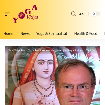
Aa
Größenänderun
Home
News
Yoga & Spiritualität
Health & Food
Yoga Vidya Blog - Yoga, Meditation und Ayurveda
>
Blog
>
Podcast
>
Tägl. Inspiration