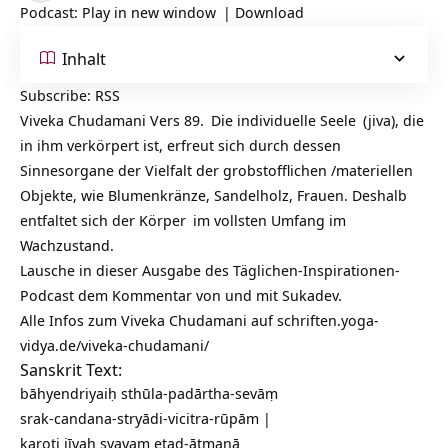
Podcast:
Play in new window
|
Download
Inhalt
Subscribe:
RSS
Viveka Chudamani Vers 89.
Die
individuelle Seele
(jiva), die
in ihm verkörpert ist, erfreut sich durch dessen
Sinnesorgane der Vielfalt der grobstofflichen /materiellen
Objekte, wie Blumenkränze, Sandelholz, Frauen. Deshalb
entfaltet sich der
Körper
im vollsten Umfang im
Wachzustand.
Lausche in dieser Ausgabe des Täglichen-Inspirationen-
Podcast dem Kommentar von und mit Sukadev.
Alle Infos zum Viveka Chudamani auf
schriften.yoga-
vidya.de/viveka-chudamani/
Sanskrit Text:
bāhyendriyaiḥ sthūla-padārtha-sevāṃ
srak-candana-stryādi-vicitra-rūpām |
karoti jīvaḥ svayam etad-ātmanā