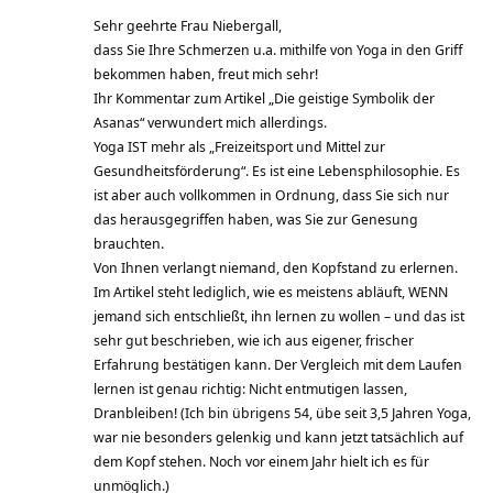
Sehr geehrte Frau Niebergall,
dass Sie Ihre Schmerzen u.a. mithilfe von Yoga in den Griff
bekommen haben, freut mich sehr!
Ihr Kommentar zum Artikel „Die geistige Symbolik der
Asanas“ verwundert mich allerdings.
Yoga IST mehr als „Freizeitsport und Mittel zur
Gesundheitsförderung“. Es ist eine Lebensphilosophie. Es
ist aber auch vollkommen in Ordnung, dass Sie sich nur
das herausgegriffen haben, was Sie zur Genesung
brauchten.
Von Ihnen verlangt niemand, den Kopfstand zu erlernen.
Im Artikel steht lediglich, wie es meistens abläuft, WENN
jemand sich entschließt, ihn lernen zu wollen – und das ist
sehr gut beschrieben, wie ich aus eigener, frischer
Erfahrung bestätigen kann. Der Vergleich mit dem Laufen
lernen ist genau richtig: Nicht entmutigen lassen,
Dranbleiben! (Ich bin übrigens 54, übe seit 3,5 Jahren Yoga,
war nie besonders gelenkig und kann jetzt tatsächlich auf
dem Kopf stehen. Noch vor einem Jahr hielt ich es für
unmöglich.)