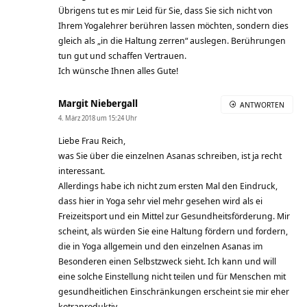
Übrigens tut es mir Leid für Sie, dass Sie sich nicht von
Ihrem Yogalehrer berühren lassen möchten, sondern dies
gleich als „in die Haltung zerren“ auslegen. Berührungen
tun gut und schaffen Vertrauen.
Ich wünsche Ihnen alles Gute!
Margit Niebergall
ANTWORTEN
4. März 2018 um 15:24 Uhr
Liebe Frau Reich,
was Sie über die einzelnen Asanas schreiben, ist ja recht
interessant.
Allerdings habe ich nicht zum ersten Mal den Eindruck,
dass hier in Yoga sehr viel mehr gesehen wird als ei
Freizeitsport und ein Mittel zur Gesundheitsförderung. Mir
scheint, als würden Sie eine Haltung fördern und fordern,
die in Yoga allgemein und den einzelnen Asanas im
Besonderen einen Selbstzweck sieht. Ich kann und will
eine solche Einstellung nicht teilen und für Menschen mit
gesundheitlichen Einschränkungen erscheint sie mir eher
kotraproduktiv.