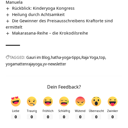
Manuela
Rückblick: Kinderyoga Kongress
Heilung durch Achtsamkeit
Die Gewinner des Preisausschreibens Kraftorte sind
ermittelt
Makarasana-Reihe – die Krokodilsreihe
TAGGED:
Gauri im Blog
hatha-yoga-tipps
Raja Yoga
top
yogamattenrajayoga
yv-newsletter
Dein Feedback?
Liebe
Traurig
Fröhlich
Schläfrig
Wütend
Überrascht
Zwinker
0
0
0
0
0
0
0