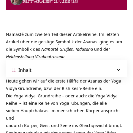
ZULETZT AKTUALISIERT: 22. JULI 2025 12:15
Namasté zum zweiten Teil dieser Artikelreihe. Im letzten
Artikel über die geistige Symbolik der
Asanas
ging es um
die Symbolik des
Namasté Grußes
,
Tadasana
und der
Heldenstellung Virabhatrasana
.
Inhalt
Heute gehen wir auf die erste Hälfte der Asanas der Yoga
Vidya Grundreihe, bzw. der Rishikesh-Reihe ein.
Die
Yoga Vidya
Grundreihe – oder auch: die
Yoga Vidya
Reihe
– ist eine Reihe von
Yoga
Übungen, die alle
sieben
Hauptchakras
im menschlichen Körper anspricht
und
dadurch Körper, Geist und Seele ins Gleichgewicht bringt.
Beginnen wir also mit der ersten Asana der Yoga Vidya