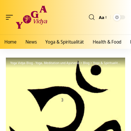
Aa
Größenänderun
Home
News
Yoga & Spiritualität
Health & Food
Yoga Vidya Blog - Yoga, Meditation und Ayurveda
>
Blog
>
Yoga & Spiritualität
>
Hath