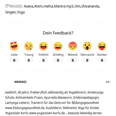
TAGGED:
Asana
Atem
Hatha
Mantra mp3
Om
shivananda
Singen
Yoga
Dein Feedback?
Liebe
Traurig
Fröhlich
Schläfrig
Wütend
Überrascht
Zwinker
0
0
0
0
0
0
0
MATANGI
weiblich, 40 Jahre, freiberuflich selbständig als Yogalehrerin, Kinderyoga
Schule, Achtsamkeits Praxis, Ayurveda Masseurin, Erlebnispädagogin,
Lachyoga Leiterin, Trainerin für das Zentrum für Bildungsgesundheit
www.bildungsgesundheit.de, Ausbilderin, Referentin Yoga für Kinder,
Yogareisen Korfu www.yogareisen-korfu.de... bewusst-lebendig-lernen