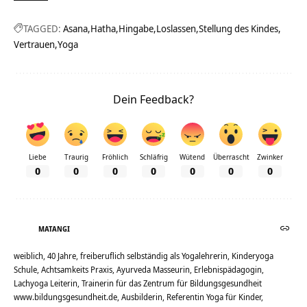
TAGGED:
Asana
Hatha
Hingabe
Loslassen
Stellung des Kindes
Vertrauen
Yoga
Dein Feedback?
Liebe
Traurig
Fröhlich
Schläfrig
Wütend
Überrascht
Zwinker
0
0
0
0
0
0
0
MATANGI
weiblich, 40 Jahre, freiberuflich selbständig als Yogalehrerin, Kinderyoga
Schule, Achtsamkeits Praxis, Ayurveda Masseurin, Erlebnispädagogin,
Lachyoga Leiterin, Trainerin für das Zentrum für Bildungsgesundheit
www.bildungsgesundheit.de, Ausbilderin, Referentin Yoga für Kinder,