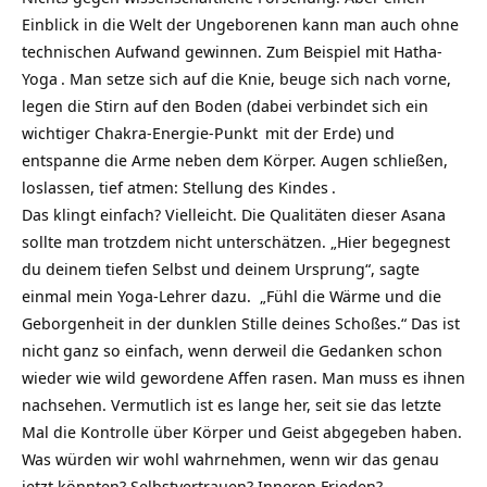
Einblick in die Welt der Ungeborenen kann man auch ohne
technischen Aufwand gewinnen. Zum Beispiel mit
Hatha-
Yoga
. Man setze sich auf die Knie, beuge sich nach vorne,
legen die Stirn auf den Boden (dabei verbindet sich ein
wichtiger
Chakra-Energie-Punkt
mit der Erde) und
entspanne die Arme neben dem Körper. Augen schließen,
loslassen, tief atmen:
Stellung des Kindes
.
Das klingt einfach? Vielleicht. Die Qualitäten dieser
Asana
sollte man trotzdem nicht unterschätzen. „Hier begegnest
du deinem tiefen Selbst und deinem Ursprung“, sagte
einmal mein Yoga-Lehrer dazu. „Fühl die Wärme und die
Geborgenheit in der dunklen Stille deines Schoßes.“ Das ist
nicht ganz so einfach, wenn derweil die Gedanken schon
wieder wie wild gewordene Affen rasen. Man muss es ihnen
nachsehen. Vermutlich ist es lange her, seit sie das letzte
Mal die Kontrolle über Körper und Geist abgegeben haben.
Was würden wir wohl wahrnehmen, wenn wir das genau
jetzt könnten? Selbstvertrauen? Inneren Frieden?