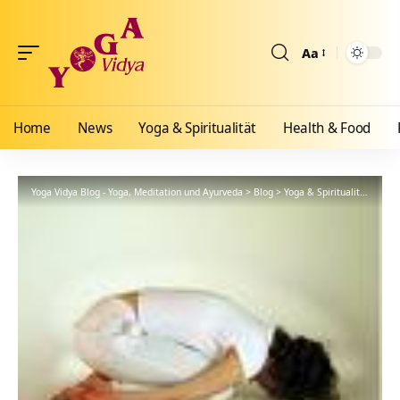
Aa
Größenänderun
Home
News
Yoga & Spiritualität
Health & Food
Yoga Vidya Blog - Yoga, Meditation und Ayurveda
>
Blog
>
Yoga & Spiritualität
>
Hath