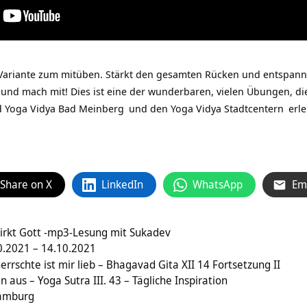
 Variante zum mitüben. Stärkt den gesamten Rücken und entspann
nd mach mit! Dies ist eine der wunderbaren, vielen Übungen, di
d
Yoga Vidya Bad Meinberg
und den Yoga Vidya
Stadtcentern
erle
Share on X
LinkedIn
WhatsApp
Em
irkt Gott -mp3-Lesung mit Sukadev
.2021 – 14.10.2021
errschte ist mir lieb – Bhagavad Gita XII 14 Fortsetzung II
aus – Yoga Sutra III. 43 – Tägliche Inspiration
Hamburg