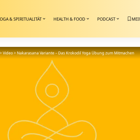
OGA & SPIRITUALITÄT
HEALTH & FOOD
PODCAST
MEI
>
Video
>
Nakarasana Variante – Das Krokodil Yoga Übung zum Mitmachen