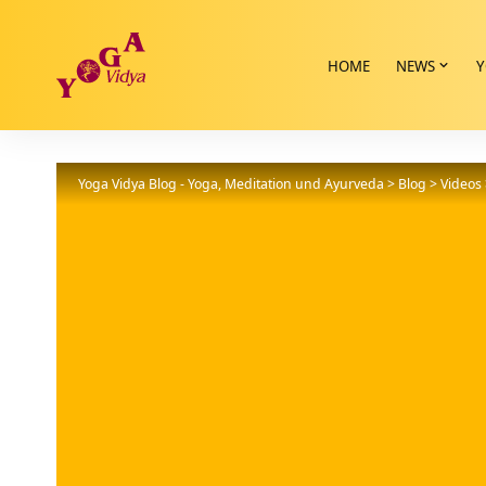
HOME
NEWS
Y
Yoga Vidya Blog - Yoga, Meditation und Ayurveda
>
Blog
>
Videos