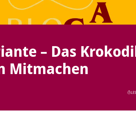
ante – Das Krokodi
m Mitmachen
LES