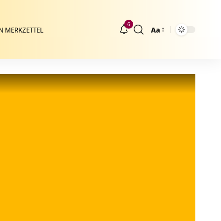
6
Aa
N MERKZETTEL
Größenänderung