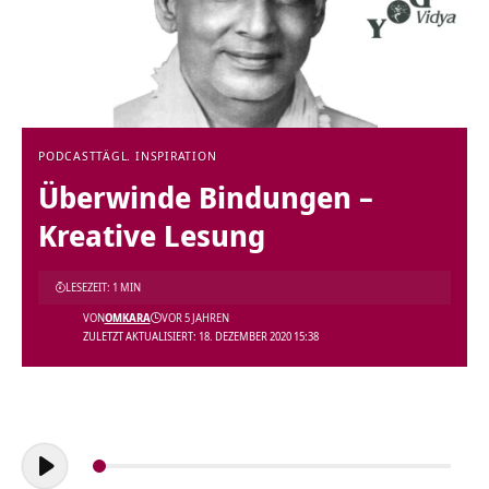
PODCAST
TÄGL. INSPIRATION
Überwinde Bindungen –
Kreative Lesung
LESEZEIT: 1 MIN
VON
OMKARA
VOR 5 JAHREN
ZULETZT AKTUALISIERT: 18. DEZEMBER 2020 15:38
Audio-
Player