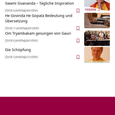
Swami Sivananda – Tägliche Inspiration
VOR 4 JAHREN
564 VIEWS
He Govinda He Gopala Bedeutung und
Übersetzung
VOR 11 JAHREN
820 VIEWS
Om Tryambakam gesungen von Gauri
VOR 8 JAHREN
843 VIEWS
Die Schöpfung
VOR 7 JAHREN
513 VIEWS