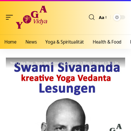
Aa
Größenänderun
Home
News
Yoga & Spiritualität
Health & Food
Yoga Vidya Blog - Yoga, Meditation und Ayurveda
>
Blog
>
Podcast
>
Tägl. Inspiration