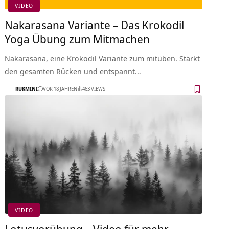
VIDEO
Nakarasana Variante – Das Krokodil
Yoga Übung zum Mitmachen
Nakarasana, eine Krokodil Variante zum mitüben. Stärkt
den gesamten Rücken und entspannt…
RUKMINI
VOR 18 JAHREN
463 VIEWS
VIDEO
Lotusvorübung – Video für mehr