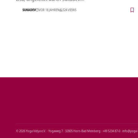
SUKADEV
VOR 18 JAHREN
524 VIEWS
© 2026 Yoga Vidya e.V. · Yogaweg 7 · 32805 Horn‑Bad Meinberg · +49 5234 87‑0 · info@yoga