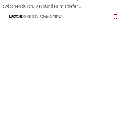
zwischendurch. Verbunden mit tiefer…
RUKMINI
VOR 18 JAHREN
434 VIEWS