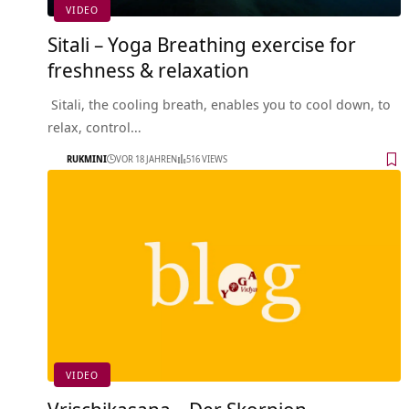
VIDEO
Sitali – Yoga Breathing exercise for
freshness & relaxation
Sitali, the cooling breath, enables you to cool down, to
relax, control…
RUKMINI
VOR 18 JAHREN
516 VIEWS
VIDEO
Vrischikasana – Der Skorpion