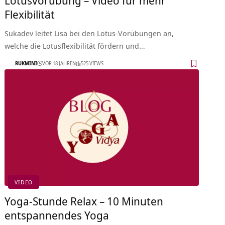
Flexibilität
Sukadev leitet Lisa bei den Lotus-Vorübungen an,
welche die Lotusflexibilität fördern und…
RUKMINI
VOR 18 JAHREN
525 VIEWS
VIDEO
Yoga-Stunde Relax – 10 Minuten
entspannendes Yoga