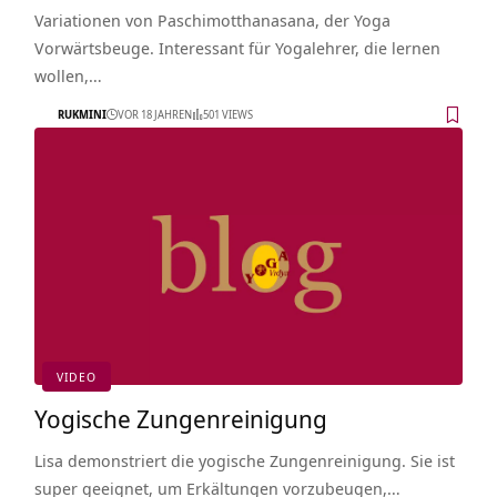
Variationen von Paschimotthanasana, der Yoga
Vorwärtsbeuge. Interessant für Yogalehrer, die lernen
wollen,…
RUKMINI
VOR 18 JAHREN
501 VIEWS
VIDEO
Yogische Zungenreinigung
Lisa demonstriert die yogische Zungenreinigung. Sie ist
super geeignet, um Erkältungen vorzubeugen,…