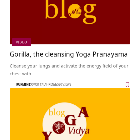
VIDEO
Gorilla, the cleansing Yoga Pranayama
Cleanse your lungs and activate the energy field of your
chest with…
RUKMINI
VOR 17 JAHREN
580 VIEWS