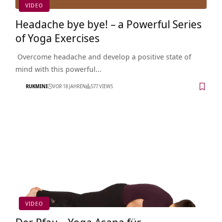
VIDEO
Headache bye bye! – a Powerful Series
of Yoga Exercises
Overcome headache and develop a positive state of
mind with this powerful…
RUKMINI
VOR 18 JAHREN
577 VIEWS
VIDEO
Der Pfau – Yoga Asana für