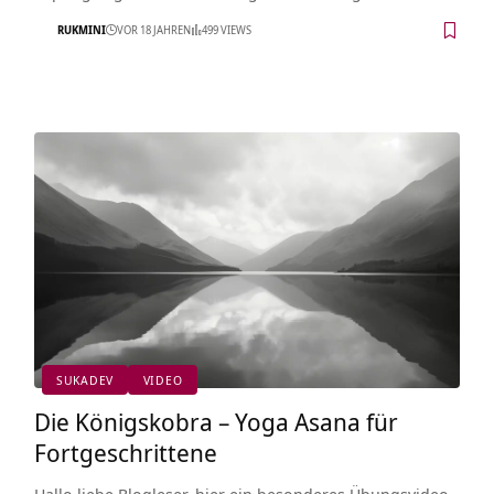
RUKMINI
VOR 18 JAHREN
499 VIEWS
SUKADEV
VIDEO
Die Königskobra – Yoga Asana für
Fortgeschrittene
Hallo liebe Blogleser, hier ein besonderes Übungsvideo