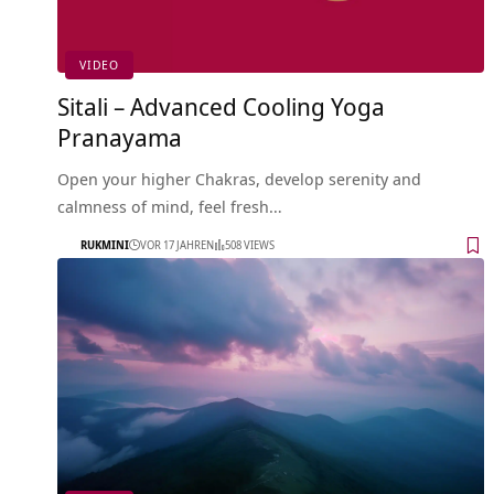
VIDEO
Sitali – Advanced Cooling Yoga
Pranayama
Open your higher Chakras, develop serenity and
calmness of mind, feel fresh…
RUKMINI
VOR 17 JAHREN
508 VIEWS