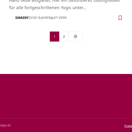
für alle fortgeschrittenen Yogis unter…
SUKADEV
VOR 18 JAHREN
471 VIEWS
1
2
‑vidya.de
Dat