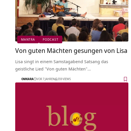
MANTRA
PODCAST
Von guten Mächten gesungen von Lisa
Lisa singt in einem Samstagabend Satsang das
geistliche Lied "Von guten Mächten"…
OMKARA
VOR 7 JAHREN
559 VIEWS