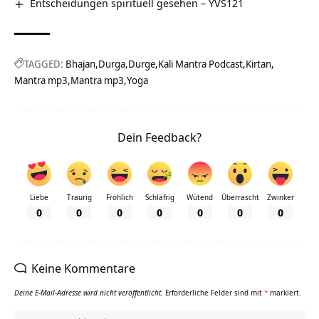
Entscheidungen spirituell gesehen – YVS121
TAGGED:
Bhajan
Durga
Durge
Kali Mantra Podcast
Kirtan
Mantra mp3
Mantra mp3
Yoga
Dein Feedback?
Liebe
Traurig
Fröhlich
Schläfrig
Wütend
Überrascht
Zwinker
0
0
0
0
0
0
0
Keine Kommentare
Deine E-Mail-Adresse wird nicht veröffentlicht.
Erforderliche Felder sind mit
*
markiert.