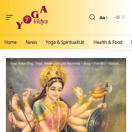
Aa
Größenänderun
Home
News
Yoga & Spiritualität
Health & Food
Yoga Vidya Blog - Yoga, Meditation und Ayurveda
>
Blog
>
Podcast
>
Mantra
>
Kali D