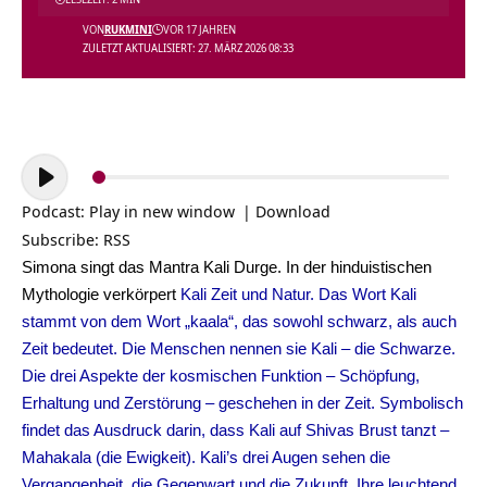
VON
RUKMINI
VOR 17 JAHREN
ZULETZT AKTUALISIERT: 27. MÄRZ 2026 08:33
Audio-
Player
Podcast:
Play in new window
|
Download
Subscribe:
RSS
Simona singt das Mantra Kali Durge. In der hinduistischen
Mythologie verkörpert
Kali
Zeit und Natur. Das Wort Kali
stammt von dem Wort „kaala“, das sowohl schwarz, als auch
Zeit bedeutet. Die Menschen nennen sie Kali – die Schwarze.
Die drei Aspekte der kosmischen Funktion – Schöpfung,
Erhaltung und Zerstörung – geschehen in der Zeit. Symbolisch
findet das Ausdruck darin, dass
Kali
auf Shivas Brust tanzt –
Mahakala (die Ewigkeit). Kali’s drei Augen sehen die
Vergangenheit, die Gegenwart und die Zukunft. Ihre leuchtend