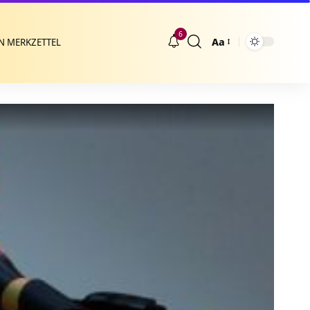
6
Aa
N MERKZETTEL
Größenänderung