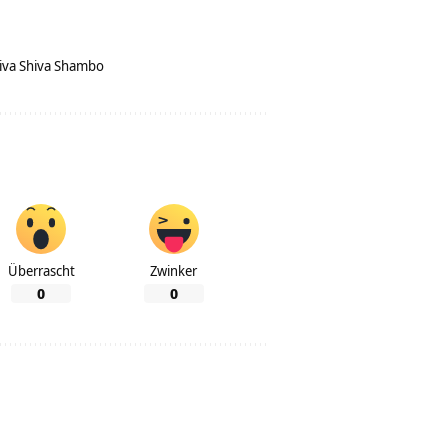
iva Shiva Shambo
Überrascht
Zwinker
0
0