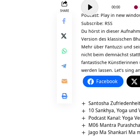
Audio-
00:00
Player
SHARE
Podcast:
Play in new wind
Subscribe:
RSS
Du hörst in dieser Aufnah
Version des klassischen
Bh
Mehr über Fantuzzi und sei
nicht beim demnächst stat
fantastische
Künstlerinnen 
werden lassen. Let’s sing 
Facebook
Santosha Zufriedenhei
10 Sankhya, Yoga und V
Podcast Kanal: Yoga V
M06 Mantra Purashchar
Jago Ma Shankari Ma mi