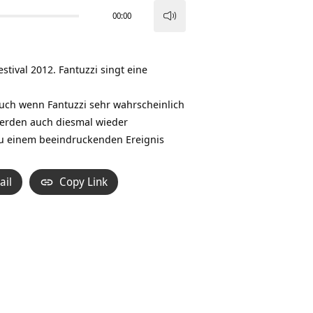
00:00
Pfeiltasten
Hoch/Runter
benutzen,
tival 2012. Fantuzzi singt eine
um
die
Auch wenn Fantuzzi sehr wahrscheinlich
Lautstärke
erden auch diesmal wieder
zu
 zu einem beeindruckenden Ereignis
regeln.
ail
Copy Link