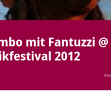
mbo mit Fantuzzi @
kfestival 2012
LES