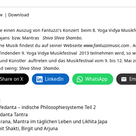
ow
|
Download
me einen Auszug von
Fantuzzi’s Konzert
beim 8. Yoga Vidya Musikfes
ajans
bzw.
Mantras
Shiva Shiva Shambo.
ne Musik findest du auf seiner Webseite
www.fantuzzimusic.com
. 
tfindenden 9.
Yoga Vidya Musikfestival
2013 teilnehmen wird, so w
und Künstler
auftreten und das Musikfestival vom 9. bis 12. Mai
and swing:
Shiva
Shiva
Shambo
.
Share on X
LinkedIn
WhatsApp
Em
t
edanta – indische Philosophiesysteme Teil 2
edanta Tantra
ana, Mantra im täglichen Leben und Likhita Japa
t Shakti, Birgit und Arjuna