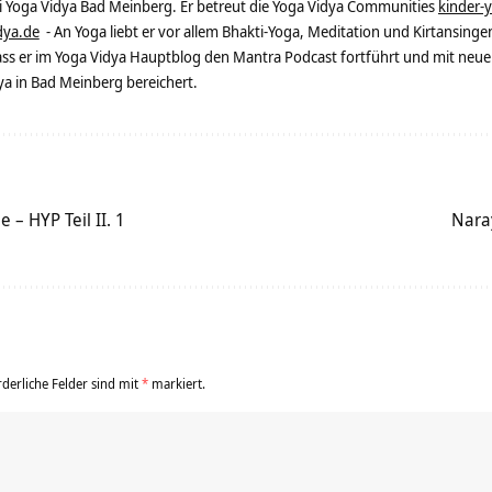
ei Yoga Vidya Bad Meinberg. Er betreut die Yoga Vidya Communities
kinder-
dya.de
- An Yoga liebt er vor allem Bhakti-Yoga, Meditation und Kirtansingen
dass er im Yoga Vidya Hauptblog den Mantra Podcast fortführt und mit neue
 in Bad Meinberg bereichert.
 – HYP Teil II. 1
Nara
rderliche Felder sind mit
*
markiert.