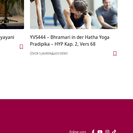
tyayani
YVS444 – Bhramari in der Hatha Yoga
Pradipika – HYP Kap. 2, Vers 68
VOR 5 JAHREN
633 VIEWS
Folge uns