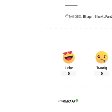
TAGGED:
Bhajan
Bhakti
Fant
Liebe
Traurig
0
0
VON
OMKARA