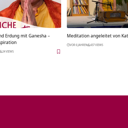
nd Erdung mit Ganesha –
Meditation angeleitet von Ka
spiration
VOR 6 JAHREN
437 VIEWS
24 VIEWS