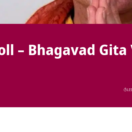
oll – Bhagavad Gita 
LES