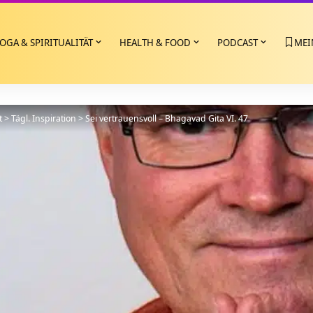
OGA & SPIRITUALITÄT
HEALTH & FOOD
PODCAST
MEI
t
>
Tägl. Inspiration
>
Sei vertrauensvoll – Bhagavad Gita VI. 47