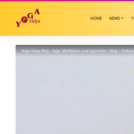
HOME
NEWS
Y
Yoga Vidya Blog - Yoga, Meditation und Ayurveda
>
Blog
>
Podcas