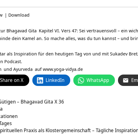
ow
|
Download
zur
Bhagavad Gita
Kapitel VI. Vers 47: Sei vertrauensvoll – ein wi
binde dein Kamel an. So mache alles, was du tun kannst – und br
tar als Inspiration für den heutigen Tag von und mit
Sukadev Bret
en Podcast.
n
und
Ayurveda
auf
www.yoga-vidya.de
Share on X
LinkedIn
WhatsApp
Em
 Gütigen – Bhagavad Gita X 36
na
tationen
 Tages
irituellen Praxis als Klostergemeinschaft – Tägliche Inspiratio