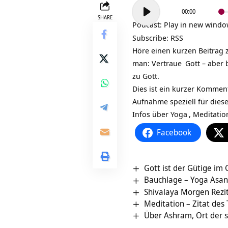
Audio-
00:00
Player
SHARE
Podcast:
Play in new wind
Subscribe:
RSS
Höre einen kurzen Beitrag 
man:
Vertraue
Gott – aber 
zu Gott.
Dies ist ein kurzer Kommen
Aufnahme speziell für dies
Infos über
Yoga
,
Meditatio
Facebook
Gott ist der Gütige im
Bauchlage – Yoga Asa
Shivalaya Morgen Rezi
Meditation – Zitat des
Über Ashram, Ort der sp