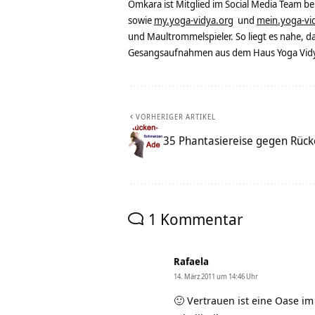
Omkara ist Mitglied im Social Media Team b
sowie
my.yoga-vidya.org
und
mein.yoga-vi
und Maultrommelspieler. So liegt es nahe, 
Gesangsaufnahmen aus dem Haus Yoga Vidya
VORHERIGER ARTIKEL
35 Phantasiereise gegen Rüc
1 Kommentar
Rafaela
14. März 2011 um 14:46 Uhr
🙂 Vertrauen ist eine Oase i