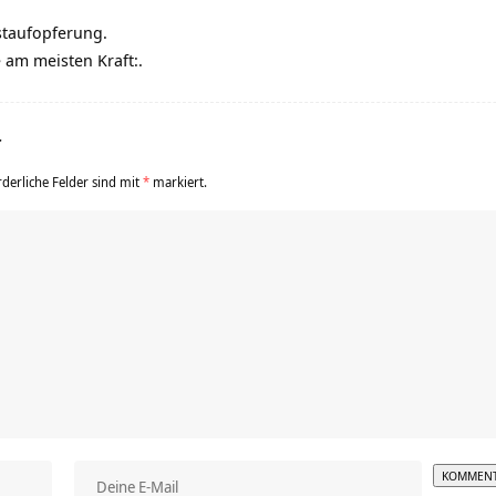
staufopferung.
 am meisten Kraft:.
r
rderliche Felder sind mit
*
markiert.