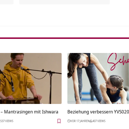
Alterna
 – Mantrasingen mit Ishwara
Beziehung verbessern YVS02
537 VIEWS
VOR 17 JAHREN
407 VIEWS