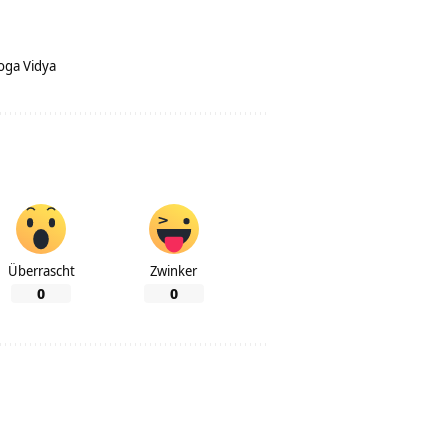
oga Vidya
Überrascht
Zwinker
0
0