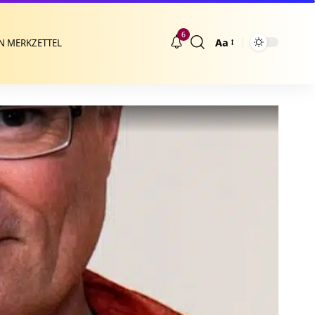
6
Aa
N MERKZETTEL
Größenänderung