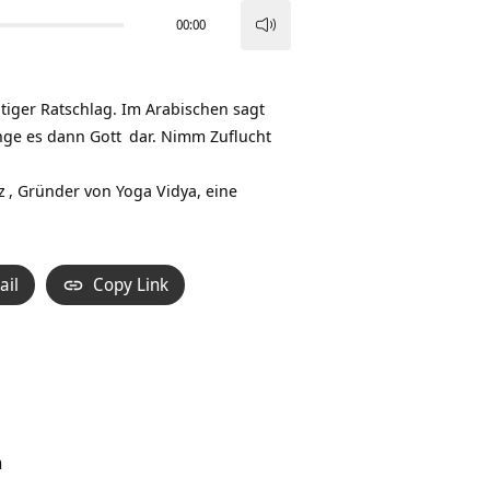
00:00
Pfeiltasten
Hoch/Runter
benutzen,
chtiger Ratschlag. Im Arabischen sagt
um
inge es dann
Gott
dar. Nimm Zuflucht
die
Lautstärke
z
, Gründer von Yoga Vidya, eine
zu
regeln.
ail
Copy Link
n