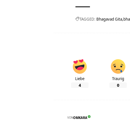
TAGGED:
Bhagavad Gita
bha
Liebe
Traurig
4
0
VON
OMKARA