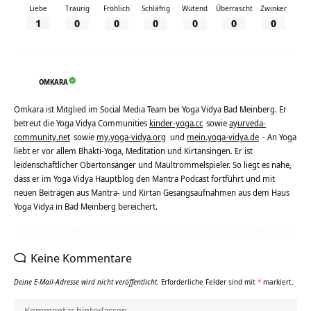
Liebe
Traurig
Fröhlich
Schläfrig
Wütend
Überrascht
Zwinker
1
0
0
0
0
0
0
OMKARA
Omkara ist Mitglied im Social Media Team bei Yoga Vidya Bad Meinberg. Er
betreut die Yoga Vidya Communities
kinder-yoga.cc
sowie
ayurveda-
community.net
sowie
my.yoga-vidya.org
und
mein.yoga-vidya.de
- An Yoga
liebt er vor allem Bhakti-Yoga, Meditation und Kirtansingen. Er ist
leidenschaftlicher Obertonsänger und Maultrommelspieler. So liegt es nahe,
dass er im Yoga Vidya Hauptblog den Mantra Podcast fortführt und mit
neuen Beiträgen aus Mantra- und Kirtan Gesangsaufnahmen aus dem Haus
Yoga Vidya in Bad Meinberg bereichert.
Keine Kommentare
Deine E-Mail-Adresse wird nicht veröffentlicht.
Erforderliche Felder sind mit
*
markiert.