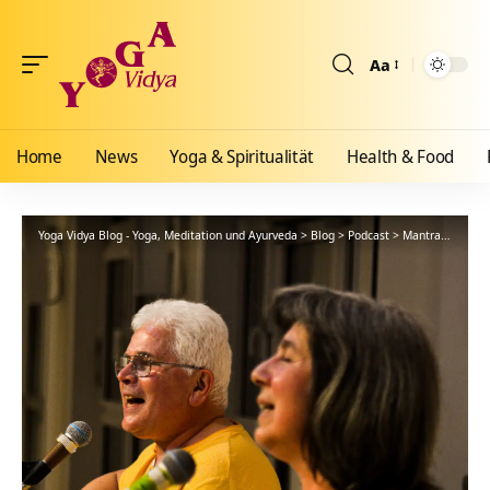
Aa
Größenänderun
Home
News
Yoga & Spiritualität
Health & Food
Yoga Vidya Blog - Yoga, Meditation und Ayurveda
>
Blog
>
Podcast
>
Mantra
>
Ganga 