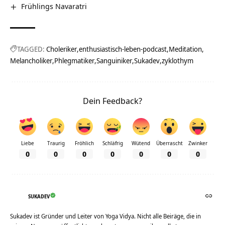
Frühlings Navaratri
TAGGED:
Choleriker
enthusiastisch-leben-podcast
Meditation
Melancholiker
Phlegmatiker
Sanguiniker
Sukadev
zyklothym
Dein Feedback?
Liebe
Traurig
Fröhlich
Schläfrig
Wütend
Überrascht
Zwinker
0
0
0
0
0
0
0
SUKADEV
Sukadev ist Gründer und Leiter von Yoga Vidya. Nicht alle Beiräge, die in