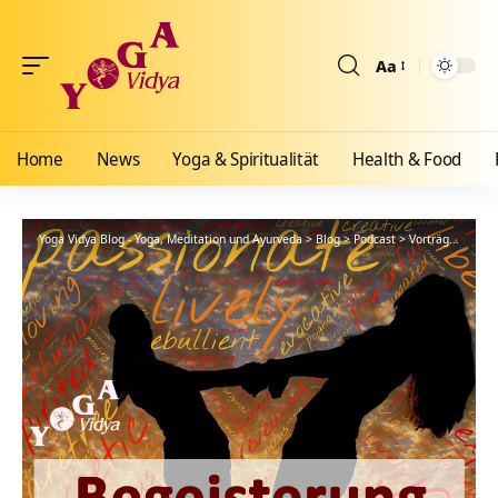
Aa
Größenänderun
Home
News
Yoga & Spiritualität
Health & Food
Yoga Vidya Blog - Yoga, Meditation und Ayurveda
>
Blog
>
Podcast
>
Vorträge
>
Melan