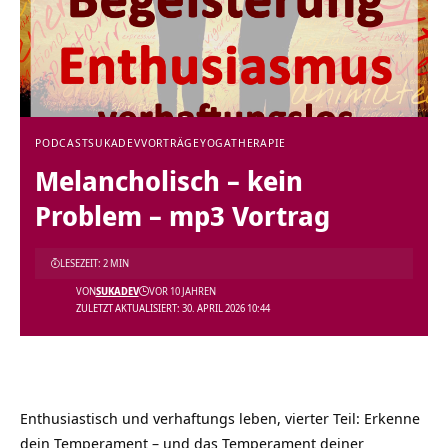
PODCAST
SUKADEV
VORTRÄGE
YOGATHERAPIE
Melancholisch – kein
Problem – mp3 Vortrag
LESEZEIT: 2 MIN
VON
SUKADEV
VOR 10 JAHREN
ZULETZT AKTUALISIERT: 30. APRIL 2026 10:44
Enthusiastisch und verhaftungs leben, vierter Teil: Erkenne
dein Temperament – und das Temperament deiner