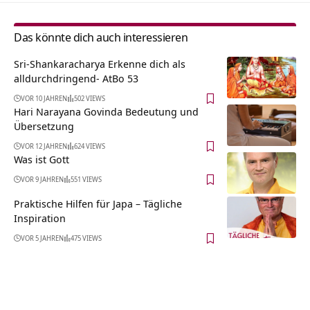
Das könnte dich auch interessieren
Sri-Shankaracharya Erkenne dich als
alldurchdringend- AtBo 53
VOR 10 JAHREN
502 VIEWS
Hari Narayana Govinda Bedeutung und
Übersetzung
VOR 12 JAHREN
624 VIEWS
Was ist Gott
VOR 9 JAHREN
551 VIEWS
Praktische Hilfen für Japa – Tägliche
Inspiration
VOR 5 JAHREN
475 VIEWS